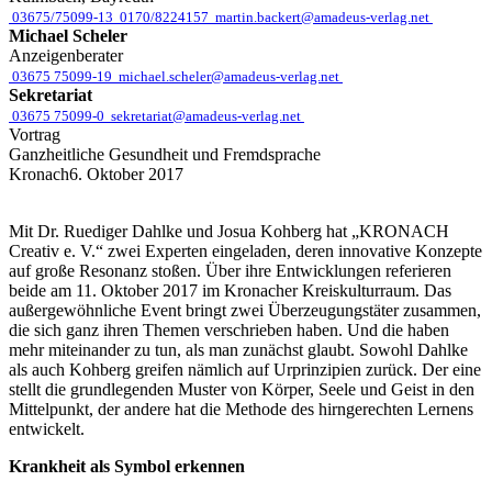
03675/75099-13
0170/8224157
martin.backert@amadeus-verlag.net
Michael Scheler
Anzeigenberater
03675 75099-19
michael.scheler@amadeus-verlag.net
Sekretariat
03675 75099-0
sekretariat@amadeus-verlag.net
Vortrag
Ganzheitliche Gesundheit und Fremdsprache
Kronach
6. Oktober 2017
Mit Dr. Ruediger Dahlke und Josua Kohberg hat „KRONACH
Creativ e. V.“ zwei Experten eingeladen, deren innovative Konzepte
auf große Resonanz stoßen. Über ihre Entwicklungen referieren
beide am 11. Oktober 2017 im Kronacher Kreiskulturraum. Das
außergewöhnliche Event bringt zwei Überzeugungstäter zusammen,
die sich ganz ihren Themen verschrieben haben. Und die haben
mehr miteinander zu tun, als man zunächst glaubt. Sowohl Dahlke
als auch Kohberg greifen nämlich auf Urprinzipien zurück. Der eine
stellt die grundlegenden Muster von Körper, Seele und Geist in den
Mittelpunkt, der andere hat die Methode des hirngerechten Lernens
entwickelt.
Krankheit als Symbol erkennen