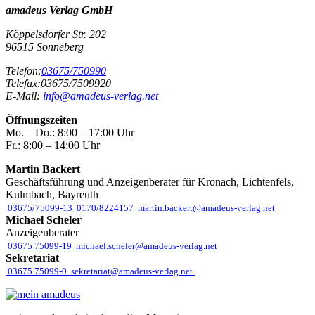
amadeus Verlag GmbH
Köppelsdorfer Str. 202
96515
Sonneberg
Telefon:
03675/750990
Telefax:
03675/7509920
E-Mail:
info@amadeus-verlag.net
Öffnungszeiten
Mo. – Do.:
8:00 – 17:00 Uhr
Fr.:
8:00 – 14:00 Uhr
Martin Backert
Geschäftsführung und Anzeigenberater für Kronach, Lichtenfels,
Kulmbach, Bayreuth
03675/75099-13
0170/8224157
martin.backert@amadeus-verlag.net
Michael Scheler
Anzeigenberater
03675 75099-19
michael.scheler@amadeus-verlag.net
Sekretariat
03675 75099-0
sekretariat@amadeus-verlag.net