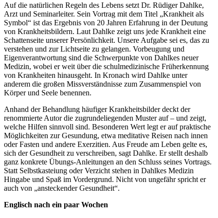
Auf die natürlichen Regeln des Lebens setzt Dr. Rüdiger Dahlke,
Arzt und Seminarleiter. Sein Vortrag mit dem Titel „Krankheit als
Symbol“ ist das Ergebnis von 20 Jahren Erfahrung in der Deutung
von Krankheitsbildern. Laut Dahlke zeigt uns jede Krankheit eine
Schattenseite unserer Persönlichkeit. Unsere Aufgabe sei es, das zu
verstehen und zur Lichtseite zu gelangen. Vorbeugung und
Eigenverantwortung sind die Schwerpunkte von Dahlkes neuer
Medizin, wobei er weit über die schulmedizinische Früherkennung
von Krankheiten hinausgeht. In Kronach wird Dahlke unter
anderem die großen Missverständnisse zum Zusammenspiel von
Körper und Seele benennen.
Anhand der Behandlung häufiger Krankheitsbilder deckt der
renommierte Autor die zugrundeliegenden Muster auf – und zeigt,
welche Hilfen sinnvoll sind. Besonderen Wert legt er auf praktische
Möglichkeiten zur Gesundung, etwa meditative Reisen nach innen
oder Fasten und andere Exerzitien. Aus Freude am Leben gelte es,
sich der Gesundheit zu verschreiben, sagt Dahlke. Er stellt deshalb
ganz konkrete Übungs-Anleitungen an den Schluss seines Vortrags.
Statt Selbstkasteiung oder Verzicht stehen in Dahlkes Medizin
Hingabe und Spaß im Vordergrund. Nicht von ungefähr spricht er
auch von „ansteckender Gesundheit“.
Englisch nach ein paar Wochen