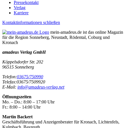
Pressekontakt
Verlag
Karriere
Kontaktinformationen schließen
mein-amadeus.de ist das online Magazin
für die Region Sonneberg, Neustadt, Rödental, Coburg und
Kronach
amadeus Verlag GmbH
Köppelsdorfer Str. 202
96515
Sonneberg
Telefon:
03675/750990
Telefax:
03675/7509920
E-Mail:
info@amadeus-verlag.net
Öffnungszeiten
Mo. – Do.:
8:00 – 17:00 Uhr
Fr.:
8:00 – 14:00 Uhr
Martin Backert
Geschäftsführung und Anzeigenberater für Kronach, Lichtenfels,
Kulmbach, Bayreuth