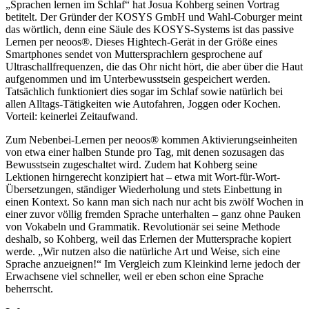
„Sprachen lernen im Schlaf“ hat Josua Kohberg seinen Vortrag
betitelt. Der Gründer der KOSYS GmbH und Wahl-Coburger meint
das wörtlich, denn eine Säule des KOSYS-Systems ist das passive
Lernen per neoos®. Dieses Hightech-Gerät in der Größe eines
Smartphones sendet von Muttersprachlern gesprochene auf
Ultraschallfrequenzen, die das Ohr nicht hört, die aber über die Haut
aufgenommen und im Unterbewusstsein gespeichert werden.
Tatsächlich funktioniert dies sogar im Schlaf sowie natürlich bei
allen Alltags-Tätigkeiten wie Autofahren, Joggen oder Kochen.
Vorteil: keinerlei Zeitaufwand.
Zum Nebenbei-Lernen per neoos® kommen Aktivierungseinheiten
von etwa einer halben Stunde pro Tag, mit denen sozusagen das
Bewusstsein zugeschaltet wird. Zudem hat Kohberg seine
Lektionen hirngerecht konzipiert hat – etwa mit Wort-für-Wort-
Übersetzungen, ständiger Wiederholung und stets Einbettung in
einen Kontext. So kann man sich nach nur acht bis zwölf Wochen in
einer zuvor völlig fremden Sprache unterhalten – ganz ohne Pauken
von Vokabeln und Grammatik. Revolutionär sei seine Methode
deshalb, so Kohberg, weil das Erlernen der Muttersprache kopiert
werde. „Wir nutzen also die natürliche Art und Weise, sich eine
Sprache anzueignen!“ Im Vergleich zum Kleinkind lerne jedoch der
Erwachsene viel schneller, weil er eben schon eine Sprache
beherrscht.