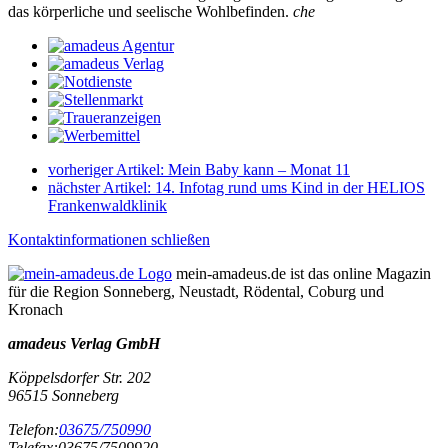
das körperliche und seelische Wohlbefinden.
che
vorheriger Artikel:
Mein Baby kann – Monat 11
nächster Artikel:
14. Infotag rund ums Kind in der HELIOS
Frankenwaldklinik
Kontaktinformationen schließen
mein-amadeus.de ist das online Magazin
für die Region Sonneberg, Neustadt, Rödental, Coburg und
Kronach
amadeus Verlag GmbH
Köppelsdorfer Str. 202
96515
Sonneberg
Telefon:
03675/750990
Telefax:
03675/7509920