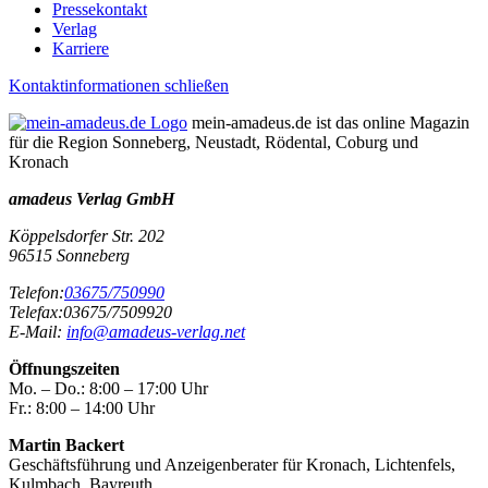
Pressekontakt
Verlag
Karriere
Kontaktinformationen schließen
mein-amadeus.de ist das online Magazin
für die Region Sonneberg, Neustadt, Rödental, Coburg und
Kronach
amadeus Verlag GmbH
Köppelsdorfer Str. 202
96515
Sonneberg
Telefon:
03675/750990
Telefax:
03675/7509920
E-Mail:
info@amadeus-verlag.net
Öffnungszeiten
Mo. – Do.:
8:00 – 17:00 Uhr
Fr.:
8:00 – 14:00 Uhr
Martin Backert
Geschäftsführung und Anzeigenberater für Kronach, Lichtenfels,
Kulmbach, Bayreuth