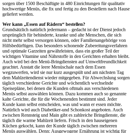
sorgen über 1500 Beschäftigte in 480 Einrichtungen für qualitativ
hochwertige Menüs, die fix und fertig zu den Bestellern nach Hause
geliefert werden.
Wer kann „Essen auf Rädern“ bestellen?
Grundsätzlich natürlich jedermann – gedacht ist der Dienst jedoch
ursprünglich für behinderte, kranke und alte Menschen, die sich
nicht mehr selbst versorgen können, oder Familienangehörige von
Hilfsbedürftigen. Das besonders schonende Zubereitungsverfahren
und optimale Garzeiten gewährleisten, dass ein großer Teil der
wichtigen Vitamine und Nährstoffe in den Gerichten erhalten bleibt.
Auch wird bei den Menü-Bringdiensten auf Umweltfreundlichkeit
geachtet. Anstatt die leere Menüschale nach dem Essen
wegzuwerfen, wird sie nur kurz ausgespült und am nächsten Tag
dem Mahlzeitendienst wieder mitgegeben. Für Abwechslung sorgen
täglich verschiedene Gerichte und wöchentlich wechselnde
Speisepläne, bei denen die Kunden oftmals aus verschiedenen
Menüs selbst auswählen können. Dazu kommen auch so genannte
kalte Gerichte, die für die Wochenenden bestimmt sind. Jeder
Kunde kann selbst entscheiden, was und wann er essen möchte.
Natürlich wird auch Diabetiker-und Schonkost angeboten. Auch
zwischen Rennsteig und Main gibt es zahlreiche Bringdienste, die
täglich die warme Mahlzeit liefern. Frisch in den hauseigenen
Küchen gekocht, kann der Kunde täglich zwischen mehreren
Menüs auswählen. Denn: Ausgewogene Ernährung ist wichtig für