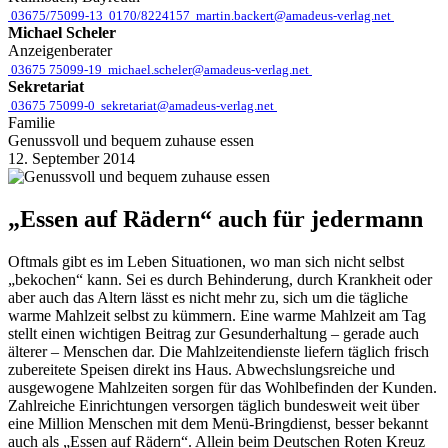
03675/75099-13
0170/8224157
martin.backert@amadeus-verlag.net
Michael Scheler
Anzeigenberater
03675 75099-19
michael.scheler@amadeus-verlag.net
Sekretariat
03675 75099-0
sekretariat@amadeus-verlag.net
Familie
Genussvoll und bequem zuhause essen
12. September 2014
„Essen auf Rädern“ auch für jedermann
O
ftmals gibt es im Leben Situationen, wo man sich nicht selbst
„bekochen“ kann. Sei es durch Behinderung, durch Krankheit oder
aber auch das Altern lässt es nicht mehr zu, sich um die tägliche
warme Mahlzeit selbst zu kümmern. Eine warme Mahlzeit am Tag
stellt einen wichtigen Beitrag zur Gesunderhaltung – gerade auch
älterer – Menschen dar. Die Mahlzeitendienste liefern täglich frisch
zubereitete Speisen direkt ins Haus. Abwechslungsreiche und
ausgewogene Mahlzeiten sorgen für das Wohlbefinden der Kunden.
Zahlreiche Einrichtungen versorgen täglich bundesweit weit über
eine Million Menschen mit dem Menü-Bringdienst, besser bekannt
auch als „Essen auf Rädern“. Allein beim Deutschen Roten Kreuz