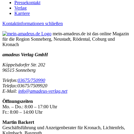
Pressekontakt
Verlag
Karriere
Kontaktinformationen schließen
mein-amadeus.de ist das online Magazin
für die Region Sonneberg, Neustadt, Rödental, Coburg und
Kronach
amadeus Verlag GmbH
Köppelsdorfer Str. 202
96515
Sonneberg
Telefon:
03675/750990
Telefax:
03675/7509920
E-Mail:
info@amadeus-verlag.net
Öffnungszeiten
Mo. – Do.:
8:00 – 17:00 Uhr
Fr.:
8:00 – 14:00 Uhr
Martin Backert
Geschäftsführung und Anzeigenberater für Kronach, Lichtenfels,
Kulmbach, Bayreuth