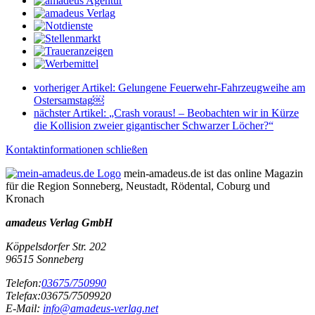
vorheriger Artikel:
Gelungene Feuerwehr-Fahrzeugweihe am
Ostersamstag￼
nächster Artikel:
„Crash voraus! – Beobachten wir in Kürze
die Kollision zweier gigantischer Schwarzer Löcher?“
Kontaktinformationen schließen
mein-amadeus.de ist das online Magazin
für die Region Sonneberg, Neustadt, Rödental, Coburg und
Kronach
amadeus Verlag GmbH
Köppelsdorfer Str. 202
96515
Sonneberg
Telefon:
03675/750990
Telefax:
03675/7509920
E-Mail:
info@amadeus-verlag.net