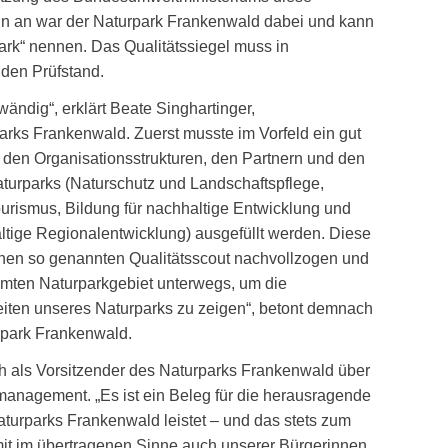
inn an war der Naturpark Frankenwald dabei und kann
park“ nennen. Das Qualitätssiegel muss in
den Prüfstand.
wändig“, erklärt Beate Singhartinger,
arks Frankenwald. Zuerst musste im Vorfeld ein gut
 den Organisationsstrukturen, den Partnern und den
turparks (Naturschutz und Landschaftspflege,
urismus, Bildung für nachhaltige Entwicklung und
tige Regionalentwicklung) ausgefüllt werden. Diese
inen so genannten Qualitätsscout nachvollzogen und
amten Naturparkgebiet unterwegs, um die
ten unseres Naturparks zu zeigen“, betont demnach
park Frankenwald.
ich als Vorsitzender des Naturparks Frankenwald über
smanagement. „Es ist ein Beleg für die herausragende
aturparks Frankenwald leistet – und das stets zum
it im übertragenen Sinne auch unserer Bürgerinnen