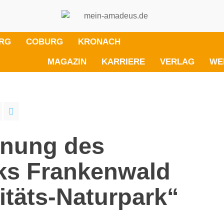
RG
COBURG
KRONACH
MAGAZIN
KARRIERE
VERLAG
WE
hnung des
ks Frankenwald
itäts-Naturpark“