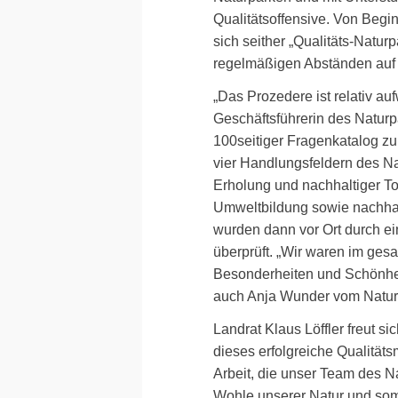
Qualitätsoffensive. Von Beg
sich seither „Qualitäts-Natur
regelmäßigen Abständen auf 
„Das Prozedere ist relativ auf
Geschäftsführerin des Naturp
100seitiger Fragenkatalog zu
vier Handlungsfeldern des Na
Erholung und nachhaltiger To
Umweltbildung sowie nachhal
wurden dann vor Ort durch e
überprüft. „Wir waren im ges
Besonderheiten und Schönhei
auch Anja Wunder vom Natur
Landrat Klaus Löffler freut s
dieses erfolgreiche Qualität
Arbeit, die unser Team des N
Wohle unserer Natur und som