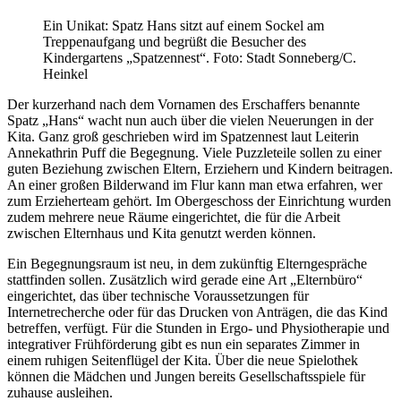
Ein Unikat: Spatz Hans sitzt auf einem Sockel am
Treppenaufgang und begrüßt die Besucher des
Kindergartens „Spatzennest“. Foto: Stadt Sonneberg/C.
Heinkel
Der kurzerhand nach dem Vornamen des Erschaffers benannte
Spatz „Hans“ wacht nun auch über die vielen Neuerungen in der
Kita. Ganz groß geschrieben wird im Spatzennest laut Leiterin
Annekathrin Puff die Begegnung. Viele Puzzleteile sollen zu einer
guten Beziehung zwischen Eltern, Erziehern und Kindern beitragen.
An einer großen Bilderwand im Flur kann man etwa erfahren, wer
zum Erzieherteam gehört. Im Obergeschoss der Einrichtung wurden
zudem mehrere neue Räume eingerichtet, die für die Arbeit
zwischen Elternhaus und Kita genutzt werden können.
Ein Begegnungsraum ist neu, in dem zukünftig Elterngespräche
stattfinden sollen. Zusätzlich wird gerade eine Art „Elternbüro“
eingerichtet, das über technische Voraussetzungen für
Internetrecherche oder für das Drucken von Anträgen, die das Kind
betreffen, verfügt. Für die Stunden in Ergo- und Physiotherapie und
integrativer Frühförderung gibt es nun ein separates Zimmer in
einem ruhigen Seitenflügel der Kita. Über die neue Spielothek
können die Mädchen und Jungen bereits Gesellschaftsspiele für
zuhause ausleihen.