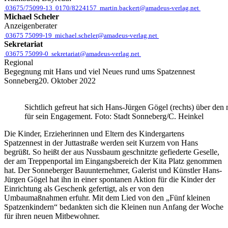
03675/75099-13
0170/8224157
martin.backert@amadeus-verlag.net
Michael Scheler
Anzeigenberater
03675 75099-19
michael.scheler@amadeus-verlag.net
Sekretariat
03675 75099-0
sekretariat@amadeus-verlag.net
Regional
Begegnung mit Hans und viel Neues rund ums Spatzennest
Sonneberg
20. Oktober 2022
Sichtlich gefreut hat sich Hans-Jürgen Gögel (rechts) über de
für sein Engagement. Foto: Stadt Sonneberg/C. Heinkel
Die Kinder, Erzieherinnen und Eltern des Kindergartens
Spatzennest in der Juttastraße werden seit Kurzem von Hans
begrüßt. So heißt der aus Nussbaum geschnitzte gefiederte Geselle,
der am Treppenportal im Eingangsbereich der Kita Platz genommen
hat. Der Sonneberger Bauunternehmer, Galerist und Künstler Hans-
Jürgen Gögel hat ihn in einer spontanen Aktion für die Kinder der
Einrichtung als Geschenk gefertigt, als er von den
Umbaumaßnahmen erfuhr. Mit dem Lied von den „Fünf kleinen
Spatzenkindern“ bedankten sich die Kleinen nun Anfang der Woche
für ihren neuen Mitbewohner.