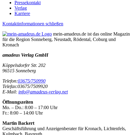
Pressekontakt
Verlag
Karriere
Kontaktinformationen schließen
mein-amadeus.de ist das online Magazin
für die Region Sonneberg, Neustadt, Rödental, Coburg und
Kronach
amadeus Verlag GmbH
Köppelsdorfer Str. 202
96515
Sonneberg
Telefon:
03675/750990
Telefax:
03675/7509920
E-Mail:
info@amadeus-verlag.net
Öffnungszeiten
Mo. – Do.:
8:00 – 17:00 Uhr
Fr.:
8:00 – 14:00 Uhr
Martin Backert
Geschäftsführung und Anzeigenberater für Kronach, Lichtenfels,
Kulmbach, Bayreuth