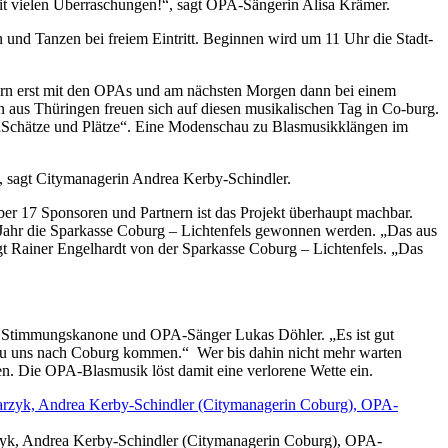
mit vielen Überraschungen!“, sagt OPA-Sängerin Alisa Krämer.
und Tanzen bei freiem Eintritt. Beginnen wird um 11 Uhr die Stadt-
feiern erst mit den OPAs und am nächsten Morgen dann bei einem
 aus Thüringen freuen sich auf diesen musikalischen Tag in Co-burg.
to „Schätze und Plätze“. Eine Modenschau zu Blasmusikklängen im
“, sagt Citymanagerin Andrea Kerby-Schindler.
über 17 Sponsoren und Partnern ist das Projekt überhaupt machbar.
 Jahr die Sparkasse Coburg – Lichtenfels gewonnen werden. „Das aus
gt Rainer Engelhardt von der Sparkasse Coburg – Lichtenfels. „Das
agt Stimmungskanone und OPA-Sänger Lukas Döhler. „Es ist gut
r zu uns nach Coburg kommen.“ Wer bis dahin nicht mehr warten
n. Die OPA-Blasmusik löst damit eine verlorene Wette ein.
rzyk, Andrea Kerby-Schindler (Citymanagerin Coburg), OPA-