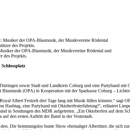
 Musiker der OPA-Blasmusik, der Musikvereine Rödental und
r des Projekts.
 Schlossplatz
üringen sowie Stadt und Landkreis Coburg und eine Partyband mit Okt
ert Blasmusik (OPA) in Kooperation mit der Sparkasse Coburg – Lichte
Royal Albert Festzelt drei Tage lang mit Musik füllen können.“ sagt O
nn Hashtag, eine Partyband mit Oktoberfesterfahrung!“, erläutert Limp
 sind in Sendungen des MDR aufgetreten. „Ein Oktoberfest auf dem Schlo
 auf den ersten Auftritt der Band in der Vestestadt.
-den. Die hemmungslos bunte Show ehemaliger Albertiner, die sich zu