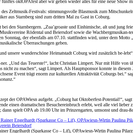
r fünftes oktOPAfest aber wir geben wieder alles für eine neue Show 
e des Zeltmusik-Festivals: stimmungsvolle Blasmusik zum Mitschunkeln 
ker aus Starnberg sind zum dritten Mal zu Gast in Coburg.
ist bei den Starnbergern. „Zua’groaste und Einhimische, alt und jung 
 Musikvereine Rödental und Beiersdorf sowie die Wachbergmusikan-ten
nen Sonntag, der ebenfalls am 07.10. stattfinden wird, unter dem Mot
e musikalische Überraschungen geben.
n und unsere wunderschöne Heimatstadt Coburg wird zusätzlich be-lebt
ner. „Und das Teuerste!“, lacht Christian Limpert. Nur mit Hilfe von 
as nicht zu machen“, sagt Limpert. Als Hauptsponsor konnte in diesem
ene Event trägt enorm zur kulturellen Attraktivität Coburgs bei.“ sa
esonanz.“
Konzept der OPAWiesn aufgeht. „Coburg hat Oktoberfest-Potential!“, s
de einen dramatischen Besuchereinbruch erlebt, weil alle viel liebe
; dann spielt OPA ab 19.00 Uhr im Prinzengarten, umsonst und drau-ße
ainer Engelhardt (Sparkasse Co – Lif), OPAwiesn-Wirtin Paulina Pila