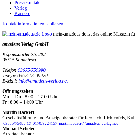
Pressekontakt
Verlag
Karriere
Kontaktinformationen schließen
mein-amadeus.de ist das online Magazin f
amadeus Verlag GmbH
Köppelsdorfer Str. 202
96515
Sonneberg
Telefon:
03675/750990
Telefax:
03675/7509920
E-Mail:
info@amadeus-verlag.net
Öffnungszeiten
Mo. – Do.:
8:00 – 17:00 Uhr
Fr.:
8:00 – 14:00 Uhr
Martin Backert
Geschäftsführung und Anzeigenberater für Kronach, Lichtenfels, Ku
03675/75099-13
0170/8224157
martin.backert@amadeus-verlag.net
Michael Scheler
Anzeigenberater