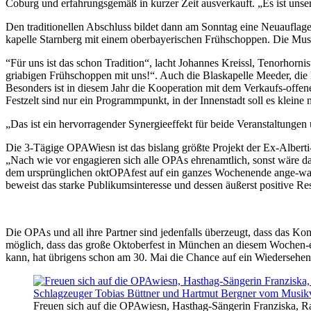
Coburg und erfahrungsgemäß in kurzer Zeit ausverkauft. „Es ist unse
Den traditionellen Abschluss bildet dann am Sonntag eine Neuauflag
kapelle Starnberg mit einem oberbayerischen Frühschoppen. Die Musi
“Für uns ist das schon Tradition“, lacht Johannes Kreissl, Tenorhorn
griabigen Frühschoppen mit uns!“. Auch die Blaskapelle Meeder, die
Besonders ist in diesem Jahr die Kooperation mit dem Verkaufs-offe
Festzelt sind nur ein Programmpunkt, in der Innenstadt soll es klein
„Das ist ein hervorragender Synergieeffekt für beide Veranstaltunge
Die 3-Tägige OPAWiesn ist das bislang größte Projekt der Ex-Alberti-
„Nach wie vor engagieren sich alle OPAs ehrenamtlich, sonst wäre d
dem ursprünglichen oktOPAfest auf ein ganzes Wochenende ange-wachs
beweist das starke Publikumsinteresse und dessen äußerst positive R
Die OPAs und all ihre Partner sind jedenfalls überzeugt, dass das 
möglich, dass das große Oktoberfest in München an diesem Wochen-en
kann, hat übrigens schon am 30. Mai die Chance auf ein Wiedersehen
Freuen sich auf die OPAwiesn, Hasthag-Sängerin Franziska, R