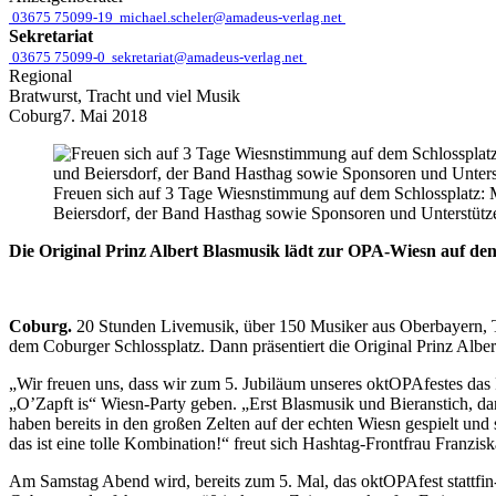
03675 75099-19
michael.scheler@amadeus-verlag.net
Sekretariat
03675 75099-0
sekretariat@amadeus-verlag.net
Regional
Bratwurst, Tracht und viel Musik
Coburg
7. Mai 2018
Freuen sich auf 3 Tage Wiesnstimmung auf dem Schlossplatz:
Beiersdorf, der Band Hasthag sowie Sponsoren und Unterstütze
Die Original Prinz Albert Blasmusik lädt zur OPA-Wiesn auf den
Coburg.
20 Stunden Livemusik, über 150 Musiker aus Oberbayern, Th
dem Coburger Schlossplatz. Dann präsentiert die Original Prinz Alb
„Wir freuen uns, dass wir zum 5. Jubiläum unseres oktOPAfestes das 
„O’Zapft is“ Wiesn-Party geben. „Erst Blasmusik und Bieranstich, da
haben bereits in den großen Zelten auf der echten Wiesn gespielt und
das ist eine tolle Kombination!“ freut sich Hashtag-Frontfrau Franziska
Am Samstag Abend wird, bereits zum 5. Mal, das oktOPAfest stattfin