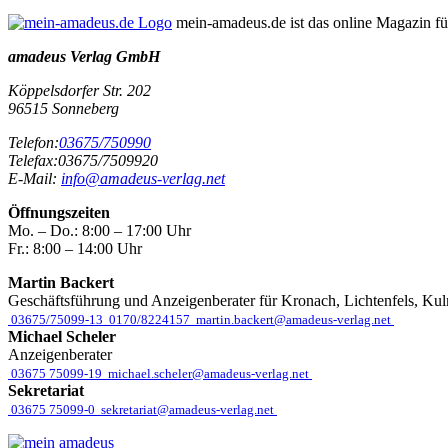
mein-amadeus.de ist das online Magazin f
amadeus Verlag GmbH
Köppelsdorfer Str. 202
96515
Sonneberg
Telefon:
03675/750990
Telefax:
03675/7509920
E-Mail:
info@amadeus-verlag.net
Öffnungszeiten
Mo. – Do.:
8:00 – 17:00 Uhr
Fr.:
8:00 – 14:00 Uhr
Martin Backert
Geschäftsführung und Anzeigenberater für Kronach, Lichtenfels, Ku
03675/75099-13
0170/8224157
martin.backert@amadeus-verlag.net
Michael Scheler
Anzeigenberater
03675 75099-19
michael.scheler@amadeus-verlag.net
Sekretariat
03675 75099-0
sekretariat@amadeus-verlag.net