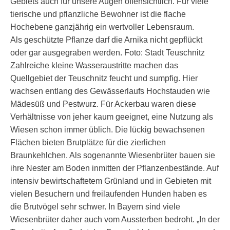
Gebiets auch für unsere Augen offensichtlich. Für viele
tierische und pflanzliche Bewohner ist die flache
Hochebene ganzjährig ein wertvoller Lebensraum.
Als geschützte Pflanze darf die Arnika nicht gepflückt
oder gar ausgegraben werden. Foto: Stadt Teuschnitz
Zahlreiche kleine Wasseraustritte machen das
Quellgebiet der Teuschnitz feucht und sumpfig. Hier
wachsen entlang des Gewässerlaufs Hochstauden wie
Mädesüß und Pestwurz. Für Ackerbau waren diese
Verhältnisse von jeher kaum geeignet, eine Nutzung als
Wiesen schon immer üblich. Die lückig bewachsenen
Flächen bieten Brutplätze für die zierlichen
Braunkehlchen. Als sogenannte Wiesenbrüter bauen sie
ihre Nester am Boden inmitten der Pflanzenbestände. Auf
intensiv bewirtschaftetem Grünland und in Gebieten mit
vielen Besuchern und freilaufenden Hunden haben es
die Brutvögel sehr schwer. In Bayern sind viele
Wiesenbrüter daher auch vom Aussterben bedroht. „In der