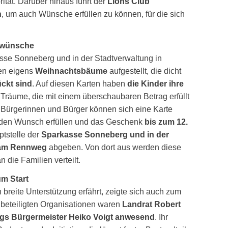
rität. Darüber hinaus führt der
Lions Club
n
, um auch Wünsche erfüllen zu können, für die sich
swünsche
asse Sonneberg und in der Stadtverwaltung in
n eigens
Weihnachtsbäume
aufgestellt, die dicht
ckt sind
. Auf diesen Karten haben
die Kinder ihre
 Träume, die mit einem überschaubaren Betrag erfüllt
 Bürgerinnen und Bürger können sich eine Karte
den Wunsch erfüllen und das Geschenk
bis zum 12.
ptstelle der
Sparkasse Sonneberg und in der
 am Rennweg
abgeben. Von dort aus werden diese
 die Familien verteilt.
um Start
 breite Unterstützung erfährt, zeigte sich auch zum
 beteiligten Organisationen waren
Landrat Robert
s Bürgermeister Heiko Voigt anwesend
. Ihr