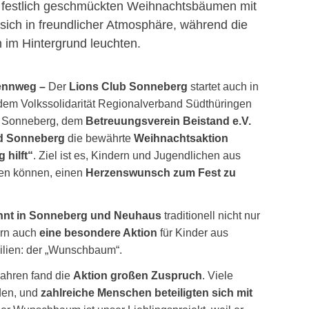
ennweg –
Der
Lions Club Sonneberg
startet auch in
em Volkssolidarität Regionalverband Südthüringen
d Sonneberg, dem
Betreuungsverein Beistand e.V.
d Sonneberg
die bewährte
Weihnachtsaktion
hilft“
. Ziel ist es, Kindern und Jugendlichen aus
sten können, einen
Herzenswunsch zum Fest zu
innt in Sonneberg und Neuhaus
traditionell nicht nur
ern auch
eine besondere Aktion
für Kinder aus
ien: der „Wunschbaum“.
Jahren fand die
Aktion großen Zuspruch
. Viele
den, und
zahlreiche Menschen beteiligten sich mit