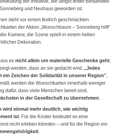
edeutung der Initiative, die längst fester Bestandteil
n Sonneberg und Neuhaus geworden ist.
en steht vor einem festlich geschmückten
karten der Aktion „Wunschbaum – Sonneberg hilft“
 die Kamera; die Szene spielt in einem hellen
tlicher Dekoration.
dass es
nicht allein um materielle Geschenke geht
.
zeigt werden, dass an sie gedacht wird.
„Jedes
in Zeichen der Solidarität in unserer Region“
,
emäß werden die Wunschkarten innerhalb weniger
 dafür, dass viele Menschen bereit sind,
wächsten in der Gesellschaft zu übernehmen
.
ird einmal mehr deutlich, wie wichtig
ment ist
. Für die Kinder bedeutet es eine
 sonst nicht erleben könnten – und für die Region ein
ammengehörigkeit
.