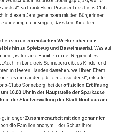
Der Wunschbaum ist unser Lieblingsprojekt, weil er
e auslöst“, so Frank Heim, Präsident des Lions Club
ch in diesem Jahr gemeinsam mit den Bürgerinnen
 Sonneberg dafür sorgen, dass kein Kind leer
ichen von einem
einfachen Wecker über eine
l bis hin zu Spielzeug und Bastelmaterial
. Was auf
cheint, ist für viele Familien in der Region alles
h. „Auch im Landkreis Sonneberg gibt es Kinder und
ten mit leeren Händen dastehen, weil ihren Eltern
oder es niemanden gibt, der an sie denkt“, erklärte
ions-Clubs Sonneberg, bei der
offiziellen Eröffnung
,
um 10.00 Uhr in der Hauptstelle der Sparkasse
r in der Stadtverwaltung der Stadt Neuhaus am
lgt in enger
Zusammenarbeit mit den genannten
iben die Familien anonym – der Schutz ihrer