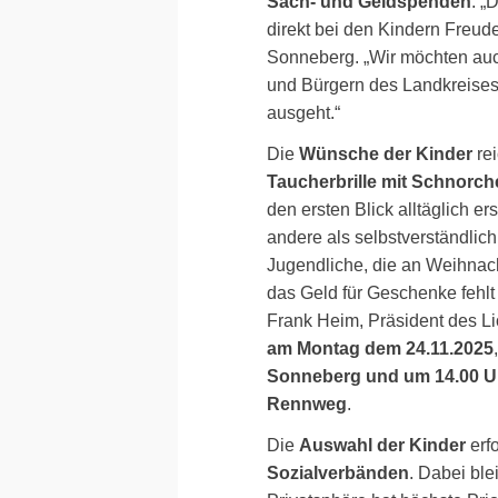
Sach- und Geldspenden
. „
direkt bei den Kindern Freud
Sonneberg. „Wir möchten au
und Bürgern des Landkreises
ausgeht.“
Die
Wünsche der Kinder
re
Taucherbrille mit Schnorche
den ersten Blick alltäglich ers
andere als selbstverständlic
Jugendliche, die an Weihnach
das Geld für Geschenke fehlt 
Frank Heim, Präsident des L
am Montag dem 24.11.2025
Sonneberg und um 14.00 Uh
Rennweg
.
Die
Auswahl der Kinder
erfo
Sozialverbänden
. Dabei ble