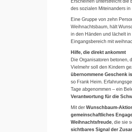
Erscheinen unterstreicht die B
des sozialen Miteinanders i
Eine Gruppe von zehn Person
Weihnachtsbaum, hält Wunsch
in den Händen und lächelt in
Eingangsbereich mit weihnach
Hilfe, die direkt ankommt
Die Organisatoren betonen, 
Vielmehr soll den Kindern ge
übernommene Geschenk ist e
so Frank Heim. Erfahrungsg
Tage abgenommen – ein Beleg
Verantwortung für die Sch
Mit der
Wunschbaum-Aktion w
gemeinschaftliches Engage
Weihnachtsfreude
, die sie
sichtbares Signal der Zus