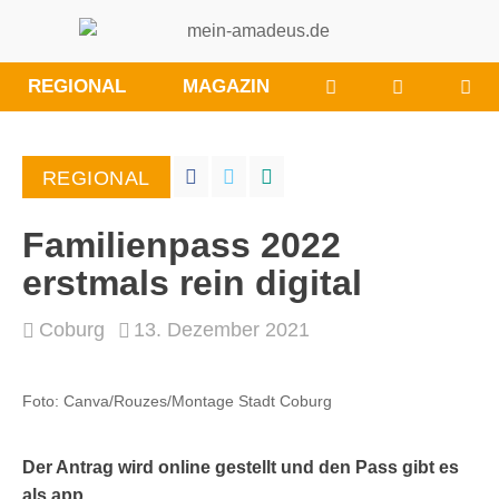
WÜNSCHE/ANRE
BESUCHE
REGIONAL
MAGAZIN
SIE
UNS
BEI
REGIONAL
FACEBOO
Familienpass 2022
erstmals rein digital
Coburg
13. Dezember 2021
Foto: Canva/Rouzes/Montage Stadt Coburg
Der Antrag wird online gestellt und den Pass gibt es
als app