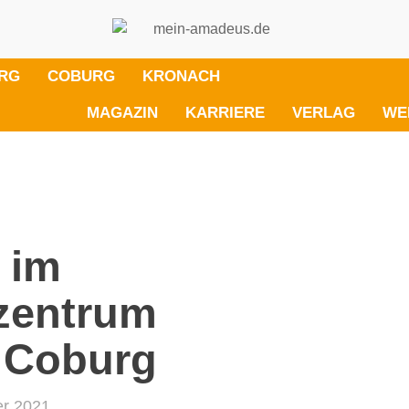
RG
COBURG
KRONACH
MAGAZIN
KARRIERE
VERLAG
WE
 im
zentrum
 Coburg
er 2021