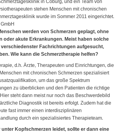
 Schmerztagesklinik in Coburg, und ein Team von
siotherapeuten stehen Menschen mit chronischen
hmerztagesklinik wurde im Sommer 2011 eingerichtet.
N GmbH
 Menschen werden von Schmerzen geplagt, ohne
en oder akute Erkrankungen. Meist haben solche
e verschiedenster Fachrichtungen aufgesucht,
eben. Wie kann die Schmerztherapie helfen?
rapie, d.h. Ärzte, Therapeuten und Einrichtungen, die
 Menschen mit chronischen Schmerzen spezialisiert
usatzqualifikation, um das große Spektrum
gen zu überblicken und den Patienten die richtige
Hier steht dann meist nur noch das Beschwerdebild
ztliche Diagnostik ist bereits erfolgt. Zudem hat die
e fast immer einen interdisziplinären
andlung durch ein spezialisiertes Therapieteam.
nter Kopfschmerzen leidet, sollte er dann eine