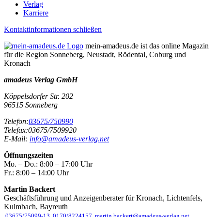
Verlag
Karriere
Kontaktinformationen schließen
mein-amadeus.de ist das online Magazin
für die Region Sonneberg, Neustadt, Rödental, Coburg und
Kronach
amadeus Verlag GmbH
Köppelsdorfer Str. 202
96515
Sonneberg
Telefon:
03675/750990
Telefax:
03675/7509920
E-Mail:
info@amadeus-verlag.net
Öffnungszeiten
Mo. – Do.:
8:00 – 17:00 Uhr
Fr.:
8:00 – 14:00 Uhr
Martin Backert
Geschäftsführung und Anzeigenberater für Kronach, Lichtenfels,
Kulmbach, Bayreuth
03675/75099-13
0170/8224157
martin.backert@amadeus-verlag.net