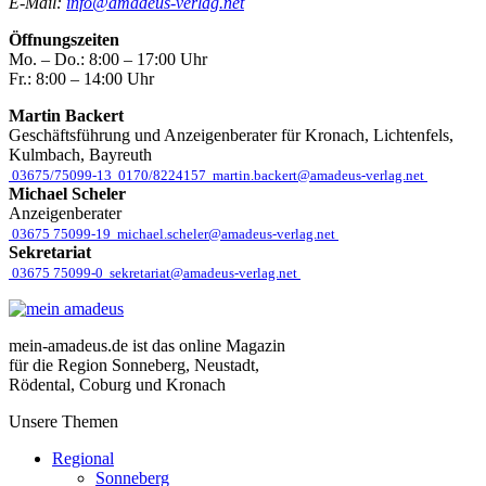
E-Mail:
info@amadeus-verlag.net
Öffnungszeiten
Mo. – Do.:
8:00 – 17:00 Uhr
Fr.:
8:00 – 14:00 Uhr
Martin Backert
Geschäftsführung und Anzeigenberater für Kronach, Lichtenfels,
Kulmbach, Bayreuth
03675/75099-13
0170/8224157
martin.backert@amadeus-verlag.net
Michael Scheler
Anzeigenberater
03675 75099-19
michael.scheler@amadeus-verlag.net
Sekretariat
03675 75099-0
sekretariat@amadeus-verlag.net
mein-amadeus.de ist das online Magazin
für die Region Sonneberg, Neustadt,
Rödental, Coburg und Kronach
Unsere Themen
Regional
Sonneberg