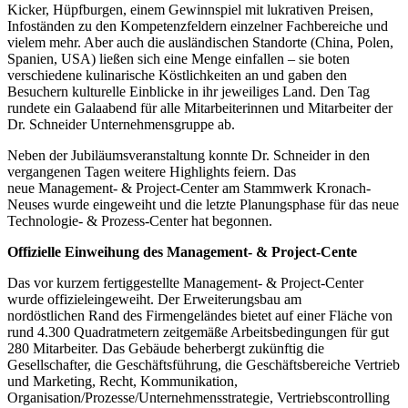
Kicker, Hüpfburgen, einem Gewinnspiel mit lukrativen Preisen,
Infoständen zu den Kompetenzfeldern einzelner Fachbereiche und
vielem mehr. Aber auch die ausländischen Standorte (China, Polen,
Spanien, USA) ließen sich eine Menge einfallen – sie boten
verschiedene kulinarische Köstlichkeiten an und gaben den
Besuchern kulturelle Einblicke in ihr jeweiliges Land. Den Tag
rundete ein Galaabend für alle Mitarbeiterinnen und Mitarbeiter der
Dr. Schneider Unternehmensgruppe ab.
Neben der Jubiläumsveranstaltung konnte Dr. Schneider in den
vergangenen Tagen weitere Highlights feiern. Das
neue Management- & Project-Center am Stammwerk Kronach-
Neuses wurde eingeweiht und die letzte Planungsphase für das neue
Technologie- & Prozess-Center hat begonnen.
Offizielle Einweihung des Management- & Project-Cente
Das vor kurzem fertiggestellte Management- & Project-Center
wurde offizieleingeweiht. Der Erweiterungsbau am
nordöstlichen Rand des Firmengeländes bietet auf einer Fläche von
rund 4.300 Quadratmetern zeitgemäße Arbeitsbedingungen für gut
280 Mitarbeiter. Das Gebäude beherbergt zukünftig die
Gesellschafter, die Geschäftsführung, die Geschäftsbereiche Vertrieb
und Marketing, Recht, Kommunikation,
Organisation/Prozesse/Unternehmensstrategie, Vertriebscontrolling