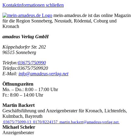
Kontaktinformationen schließen
mein-amadeus.de ist das online Magazin
für die Region Sonneberg, Neustadt, Rödental, Coburg und
Kronach
amadeus Verlag GmbH
Köppelsdorfer Str. 202
96515
Sonneberg
Telefon:
03675/750990
Telefax:
03675/7509920
E-Mail:
info@amadeus-verlag.net
Öffnungszeiten
Mo. – Do.:
8:00 – 17:00 Uhr
Fr.:
8:00 – 14:00 Uhr
Martin Backert
Geschäftsführung und Anzeigenberater für Kronach, Lichtenfels,
Kulmbach, Bayreuth
03675/75099-13
0170/8224157
martin.backert@amadeus-verlag.net
Michael Scheler
Anzeigenberater