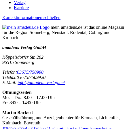
Verlag
Karriere
Kontaktinformationen schließen
mein-amadeus.de ist das online Magazin
für die Region Sonneberg, Neustadt, Rödental, Coburg und
Kronach
amadeus Verlag GmbH
Köppelsdorfer Str. 202
96515
Sonneberg
Telefon:
03675/750990
Telefax:
03675/7509920
E-Mail:
info@amadeus-verlag.net
Öffnungszeiten
Mo. – Do.:
8:00 – 17:00 Uhr
Fr.:
8:00 – 14:00 Uhr
Martin Backert
Geschäftsführung und Anzeigenberater für Kronach, Lichtenfels,
Kulmbach, Bayreuth
03675/75099-13
0170/8224157
martin.backert@amadeus-verlag.net