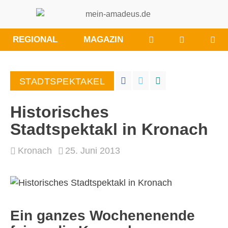
WÜNSCHE/ANRE
BESUCHE
REGIONAL
MAGAZIN
SIE
UNS
BEI
STADTSPEKTAKEL
FACEBOO
Historisches
Stadtspektakl in Kronach
Kronach
25. Juni 2013
Ein ganzes Wochenenende