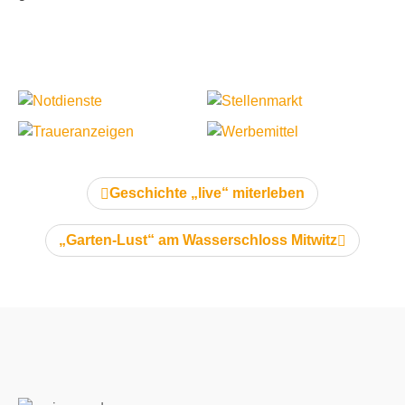
vorheriger Artikel:
Geschichte „live“ miterleben
nächster Artikel:
„Garten-Lust“ am Wasserschloss Mitwitz