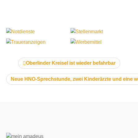
vorheriger Artikel:
Oberlinder Kreisel ist wieder befahrbar
nächster Artikel:
Neue HNO-Sprechstunde, zwei Kinderärzte und eine we