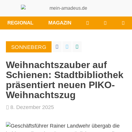
WÜNSCHE/ANRE
BESUCHE
REGIONAL
MAGAZIN
SIE
UNS
BEI
SONNEBERG
FACEBOO
Weihnachtszauber auf
Schienen: Stadtbibliothek
präsentiert neuen PIKO-
Weihnachtszug
8. Dezember 2025