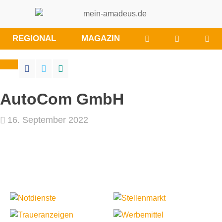
WÜNSCHE/ANRE
BESUCHE
REGIONAL
MAGAZIN
SIE
UNS
BEI
FACEBOO
AutoCom GmbH
16. September 2022