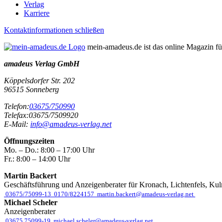
Verlag
Karriere
Kontaktinformationen schließen
mein-amadeus.de ist das online Magazin f
amadeus Verlag GmbH
Köppelsdorfer Str. 202
96515
Sonneberg
Telefon:
03675/750990
Telefax:
03675/7509920
E-Mail:
info@amadeus-verlag.net
Öffnungszeiten
Mo. – Do.:
8:00 – 17:00 Uhr
Fr.:
8:00 – 14:00 Uhr
Martin Backert
Geschäftsführung und Anzeigenberater für Kronach, Lichtenfels, Ku
03675/75099-13
0170/8224157
martin.backert@amadeus-verlag.net
Michael Scheler
Anzeigenberater
03675 75099-19
michael.scheler@amadeus-verlag.net