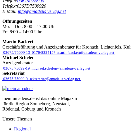
Telefon:
03675/750990
Telefax:
03675/7509920
E-Mail:
info@amadeus-verlag.net
Öffnungszeiten
Mo. – Do.:
8:00 – 17:00 Uhr
Fr.:
8:00 – 14:00 Uhr
Martin Backert
Geschäftsführung und Anzeigenberater für Kronach, Lichtenfels, Ku
03675/75099-13
0170/8224157
martin.backert@amadeus-verlag.net
Michael Scheler
Anzeigenberater
03675 75099-19
michael.scheler@amadeus-verlag.net
Sekretariat
03675 75099-0
sekretariat@amadeus-verlag.net
mein-amadeus.de ist das online Magazin
für die Region Sonneberg, Neustadt,
Rödental, Coburg und Kronach
Unsere Themen
Regional