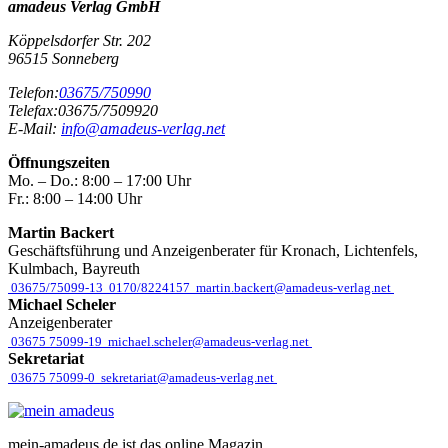
amadeus Verlag GmbH
Köppelsdorfer Str. 202
96515
Sonneberg
Telefon:
03675/750990
Telefax:
03675/7509920
E-Mail:
info@amadeus-verlag.net
Öffnungszeiten
Mo. – Do.:
8:00 – 17:00 Uhr
Fr.:
8:00 – 14:00 Uhr
Martin Backert
Geschäftsführung und Anzeigenberater für Kronach, Lichtenfels,
Kulmbach, Bayreuth
03675/75099-13
0170/8224157
martin.backert@amadeus-verlag.net
Michael Scheler
Anzeigenberater
03675 75099-19
michael.scheler@amadeus-verlag.net
Sekretariat
03675 75099-0
sekretariat@amadeus-verlag.net
mein-amadeus.de ist das online Magazin