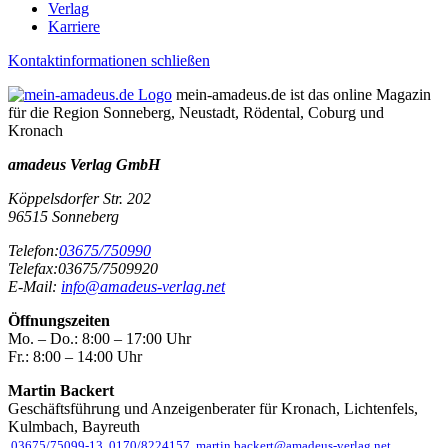
Verlag
Karriere
Kontaktinformationen schließen
mein-amadeus.de ist das online Magazin
für die Region Sonneberg, Neustadt, Rödental, Coburg und
Kronach
amadeus Verlag GmbH
Köppelsdorfer Str. 202
96515
Sonneberg
Telefon:
03675/750990
Telefax:
03675/7509920
E-Mail:
info@amadeus-verlag.net
Öffnungszeiten
Mo. – Do.:
8:00 – 17:00 Uhr
Fr.:
8:00 – 14:00 Uhr
Martin Backert
Geschäftsführung und Anzeigenberater für Kronach, Lichtenfels,
Kulmbach, Bayreuth
03675/75099-13
0170/8224157
martin.backert@amadeus-verlag.net