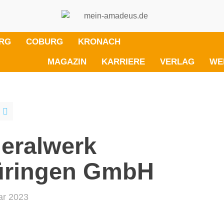
RG
COBURG
KRONACH
MAGAZIN
KARRIERE
VERLAG
WE
eralwerk
üringen GmbH
ar 2023