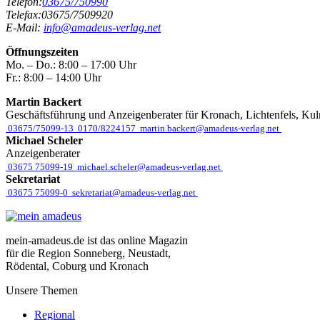
Telefon:
03675/750990
Telefax:
03675/7509920
E-Mail:
info@amadeus-verlag.net
Öffnungszeiten
Mo. – Do.:
8:00 – 17:00 Uhr
Fr.:
8:00 – 14:00 Uhr
Martin Backert
Geschäftsführung und Anzeigenberater für Kronach, Lichtenfels, Ku
03675/75099-13
0170/8224157
martin.backert@amadeus-verlag.net
Michael Scheler
Anzeigenberater
03675 75099-19
michael.scheler@amadeus-verlag.net
Sekretariat
03675 75099-0
sekretariat@amadeus-verlag.net
mein-amadeus.de ist das online Magazin
für die Region Sonneberg, Neustadt,
Rödental, Coburg und Kronach
Unsere Themen
Regional