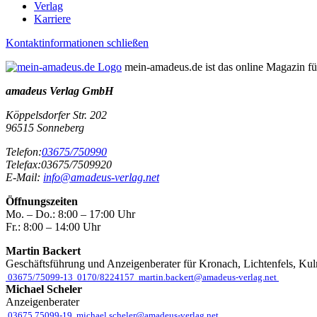
Verlag
Karriere
Kontaktinformationen schließen
mein-amadeus.de ist das online Magazin f
amadeus Verlag GmbH
Köppelsdorfer Str. 202
96515
Sonneberg
Telefon:
03675/750990
Telefax:
03675/7509920
E-Mail:
info@amadeus-verlag.net
Öffnungszeiten
Mo. – Do.:
8:00 – 17:00 Uhr
Fr.:
8:00 – 14:00 Uhr
Martin Backert
Geschäftsführung und Anzeigenberater für Kronach, Lichtenfels, Ku
03675/75099-13
0170/8224157
martin.backert@amadeus-verlag.net
Michael Scheler
Anzeigenberater
03675 75099-19
michael.scheler@amadeus-verlag.net