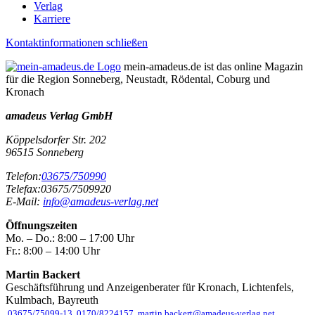
Verlag
Karriere
Kontaktinformationen schließen
mein-amadeus.de ist das online Magazin
für die Region Sonneberg, Neustadt, Rödental, Coburg und
Kronach
amadeus Verlag GmbH
Köppelsdorfer Str. 202
96515
Sonneberg
Telefon:
03675/750990
Telefax:
03675/7509920
E-Mail:
info@amadeus-verlag.net
Öffnungszeiten
Mo. – Do.:
8:00 – 17:00 Uhr
Fr.:
8:00 – 14:00 Uhr
Martin Backert
Geschäftsführung und Anzeigenberater für Kronach, Lichtenfels,
Kulmbach, Bayreuth
03675/75099-13
0170/8224157
martin.backert@amadeus-verlag.net