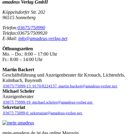
amadeus Verlag GmbH
Köppelsdorfer Str. 202
96515
Sonneberg
Telefon:
03675/750990
Telefax:
03675/7509920
E-Mail:
info@amadeus-verlag.net
Öffnungszeiten
Mo. – Do.:
8:00 – 17:00 Uhr
Fr.:
8:00 – 14:00 Uhr
Martin Backert
Geschäftsführung und Anzeigenberater für Kronach, Lichtenfels,
Kulmbach, Bayreuth
03675/75099-13
0170/8224157
martin.backert@amadeus-verlag.net
Michael Scheler
Anzeigenberater
03675 75099-19
michael.scheler@amadeus-verlag.net
Sekretariat
03675 75099-0
sekretariat@amadeus-verlag.net
mein-amadeus.de ist das online Magazin