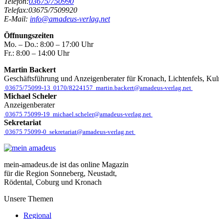
Telefon:
03675/750990
Telefax:
03675/7509920
E-Mail:
info@amadeus-verlag.net
Öffnungszeiten
Mo. – Do.:
8:00 – 17:00 Uhr
Fr.:
8:00 – 14:00 Uhr
Martin Backert
Geschäftsführung und Anzeigenberater für Kronach, Lichtenfels, Ku
03675/75099-13
0170/8224157
martin.backert@amadeus-verlag.net
Michael Scheler
Anzeigenberater
03675 75099-19
michael.scheler@amadeus-verlag.net
Sekretariat
03675 75099-0
sekretariat@amadeus-verlag.net
mein-amadeus.de ist das online Magazin
für die Region Sonneberg, Neustadt,
Rödental, Coburg und Kronach
Unsere Themen
Regional