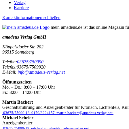
Verlag
Karriere
Kontaktinformationen schließen
mein-amadeus.de ist das online Magazin f
amadeus Verlag GmbH
Köppelsdorfer Str. 202
96515
Sonneberg
Telefon:
03675/750990
Telefax:
03675/7509920
E-Mail:
info@amadeus-verlag.net
Öffnungszeiten
Mo. – Do.:
8:00 – 17:00 Uhr
Fr.:
8:00 – 14:00 Uhr
Martin Backert
Geschäftsführung und Anzeigenberater für Kronach, Lichtenfels, Ku
03675/75099-13
0170/8224157
martin.backert@amadeus-verlag.net
Michael Scheler
Anzeigenberater
03675 75099-19
michael.scheler@amadeus-verlag.net