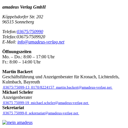
amadeus Verlag GmbH
Köppelsdorfer Str. 202
96515
Sonneberg
Telefon:
03675/750990
Telefax:
03675/7509920
E-Mail:
info@amadeus-verlag.net
Öffnungszeiten
Mo. – Do.:
8:00 – 17:00 Uhr
Fr.:
8:00 – 14:00 Uhr
Martin Backert
Geschäftsführung und Anzeigenberater für Kronach, Lichtenfels,
Kulmbach, Bayreuth
03675/75099-13
0170/8224157
martin.backert@amadeus-verlag.net
Michael Scheler
Anzeigenberater
03675 75099-19
michael.scheler@amadeus-verlag.net
Sekretariat
03675 75099-0
sekretariat@amadeus-verlag.net