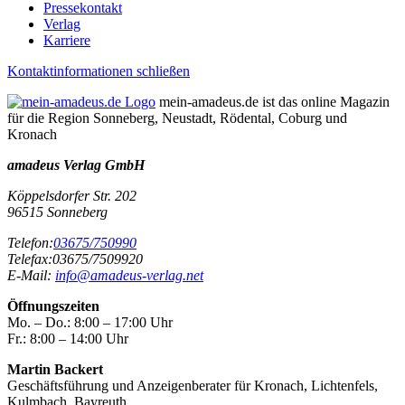
Pressekontakt
Verlag
Karriere
Kontaktinformationen schließen
mein-amadeus.de ist das online Magazin
für die Region Sonneberg, Neustadt, Rödental, Coburg und
Kronach
amadeus Verlag GmbH
Köppelsdorfer Str. 202
96515
Sonneberg
Telefon:
03675/750990
Telefax:
03675/7509920
E-Mail:
info@amadeus-verlag.net
Öffnungszeiten
Mo. – Do.:
8:00 – 17:00 Uhr
Fr.:
8:00 – 14:00 Uhr
Martin Backert
Geschäftsführung und Anzeigenberater für Kronach, Lichtenfels,
Kulmbach, Bayreuth