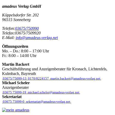
amadeus Verlag GmbH
Köppelsdorfer Str. 202
96515
Sonneberg
Telefon:
03675/750990
Telefax:
03675/7509920
E-Mail:
info@amadeus-verlag.net
Öffnungszeiten
Mo. – Do.:
8:00 – 17:00 Uhr
Fr.:
8:00 – 14:00 Uhr
Martin Backert
Geschäftsführung und Anzeigenberater für Kronach, Lichtenfels,
Kulmbach, Bayreuth
03675/75099-13
0170/8224157
martin.backert@amadeus-verlag.net
Michael Scheler
Anzeigenberater
03675 75099-19
michael.scheler@amadeus-verlag.net
Sekretariat
03675 75099-0
sekretariat@amadeus-verlag.net