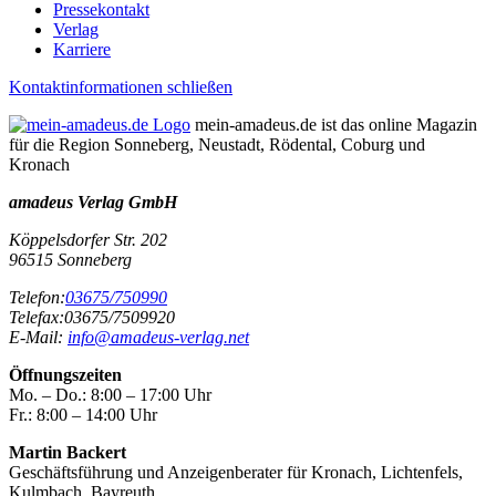
Pressekontakt
Verlag
Karriere
Kontaktinformationen schließen
mein-amadeus.de ist das online Magazin
für die Region Sonneberg, Neustadt, Rödental, Coburg und
Kronach
amadeus Verlag GmbH
Köppelsdorfer Str. 202
96515
Sonneberg
Telefon:
03675/750990
Telefax:
03675/7509920
E-Mail:
info@amadeus-verlag.net
Öffnungszeiten
Mo. – Do.:
8:00 – 17:00 Uhr
Fr.:
8:00 – 14:00 Uhr
Martin Backert
Geschäftsführung und Anzeigenberater für Kronach, Lichtenfels,
Kulmbach, Bayreuth