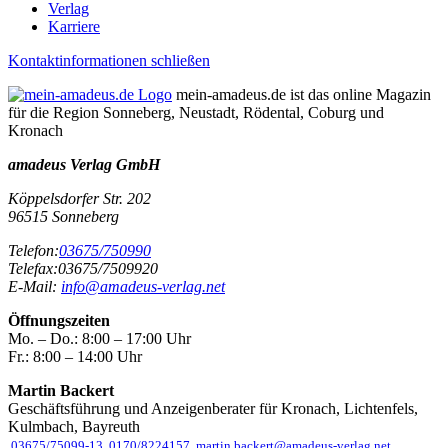
Verlag
Karriere
Kontaktinformationen schließen
mein-amadeus.de ist das online Magazin
für die Region Sonneberg, Neustadt, Rödental, Coburg und
Kronach
amadeus Verlag GmbH
Köppelsdorfer Str. 202
96515
Sonneberg
Telefon:
03675/750990
Telefax:
03675/7509920
E-Mail:
info@amadeus-verlag.net
Öffnungszeiten
Mo. – Do.:
8:00 – 17:00 Uhr
Fr.:
8:00 – 14:00 Uhr
Martin Backert
Geschäftsführung und Anzeigenberater für Kronach, Lichtenfels,
Kulmbach, Bayreuth
03675/75099-13
0170/8224157
martin.backert@amadeus-verlag.net