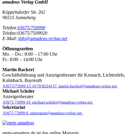
amadeus Verlag GmbH
Köppelsdorfer Str. 202
96515
Sonneberg
Telefon:
03675/750990
Telefax:
03675/7509920
E-Mail:
info@amadeus-verlag.net
Öffnungszeiten
Mo. – Do.:
8:00 – 17:00 Uhr
Fr.:
8:00 – 14:00 Uhr
Martin Backert
Geschäftsführung und Anzeigenberater für Kronach, Lichtenfels,
Kulmbach, Bayreuth
03675/75099-13
0170/8224157
martin.backert@amadeus-verlag.net
Michael Scheler
Anzeigenberater
03675 75099-19
michael.scheler@amadeus-verlag.net
Sekretariat
03675 75099-0
sekretariat@amadeus-verlag.net
mein-amadeus.de ist das online Magazin