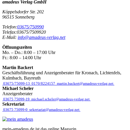
amadeus Verlag GmbH
Köppelsdorfer Str. 202
96515
Sonneberg
Telefon:
03675/750990
Telefax:
03675/7509920
E-Mail:
info@amadeus-verlag.net
Öffnungszeiten
Mo. – Do.:
8:00 – 17:00 Uhr
Fr.:
8:00 – 14:00 Uhr
Martin Backert
Geschäftsführung und Anzeigenberater für Kronach, Lichtenfels,
Kulmbach, Bayreuth
03675/75099-13
0170/8224157
martin.backert@amadeus-verlag.net
Michael Scheler
Anzeigenberater
03675 75099-19
michael.scheler@amadeus-verlag.net
Sekretariat
03675 75099-0
sekretariat@amadeus-verlag.net
mein-amadeus.de ist das online Magazin