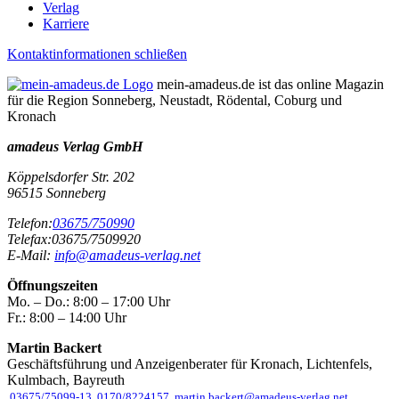
Verlag
Karriere
Kontaktinformationen schließen
mein-amadeus.de ist das online Magazin
für die Region Sonneberg, Neustadt, Rödental, Coburg und
Kronach
amadeus Verlag GmbH
Köppelsdorfer Str. 202
96515
Sonneberg
Telefon:
03675/750990
Telefax:
03675/7509920
E-Mail:
info@amadeus-verlag.net
Öffnungszeiten
Mo. – Do.:
8:00 – 17:00 Uhr
Fr.:
8:00 – 14:00 Uhr
Martin Backert
Geschäftsführung und Anzeigenberater für Kronach, Lichtenfels,
Kulmbach, Bayreuth
03675/75099-13
0170/8224157
martin.backert@amadeus-verlag.net