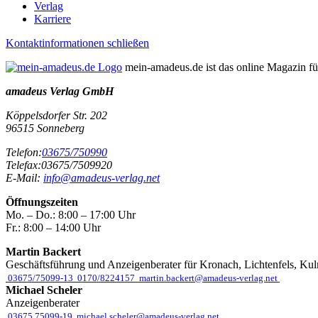
Verlag
Karriere
Kontaktinformationen schließen
mein-amadeus.de ist das online Magazin f
amadeus Verlag GmbH
Köppelsdorfer Str. 202
96515
Sonneberg
Telefon:
03675/750990
Telefax:
03675/7509920
E-Mail:
info@amadeus-verlag.net
Öffnungszeiten
Mo. – Do.:
8:00 – 17:00 Uhr
Fr.:
8:00 – 14:00 Uhr
Martin Backert
Geschäftsführung und Anzeigenberater für Kronach, Lichtenfels, Ku
03675/75099-13
0170/8224157
martin.backert@amadeus-verlag.net
Michael Scheler
Anzeigenberater
03675 75099-19
michael.scheler@amadeus-verlag.net