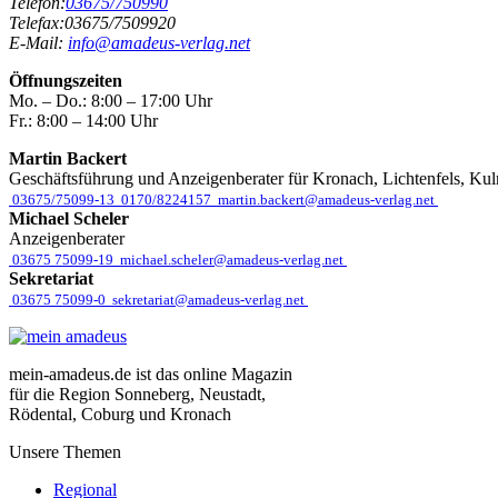
Telefon:
03675/750990
Telefax:
03675/7509920
E-Mail:
info@amadeus-verlag.net
Öffnungszeiten
Mo. – Do.:
8:00 – 17:00 Uhr
Fr.:
8:00 – 14:00 Uhr
Martin Backert
Geschäftsführung und Anzeigenberater für Kronach, Lichtenfels, Ku
03675/75099-13
0170/8224157
martin.backert@amadeus-verlag.net
Michael Scheler
Anzeigenberater
03675 75099-19
michael.scheler@amadeus-verlag.net
Sekretariat
03675 75099-0
sekretariat@amadeus-verlag.net
mein-amadeus.de ist das online Magazin
für die Region Sonneberg, Neustadt,
Rödental, Coburg und Kronach
Unsere Themen
Regional