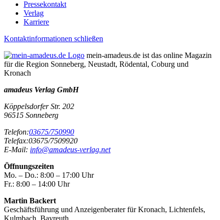
Pressekontakt
Verlag
Karriere
Kontaktinformationen schließen
mein-amadeus.de ist das online Magazin
für die Region Sonneberg, Neustadt, Rödental, Coburg und
Kronach
amadeus Verlag GmbH
Köppelsdorfer Str. 202
96515
Sonneberg
Telefon:
03675/750990
Telefax:
03675/7509920
E-Mail:
info@amadeus-verlag.net
Öffnungszeiten
Mo. – Do.:
8:00 – 17:00 Uhr
Fr.:
8:00 – 14:00 Uhr
Martin Backert
Geschäftsführung und Anzeigenberater für Kronach, Lichtenfels,
Kulmbach, Bayreuth