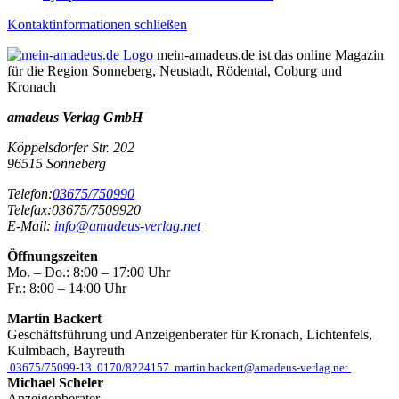
Kontaktinformationen schließen
mein-amadeus.de ist das online Magazin
für die Region Sonneberg, Neustadt, Rödental, Coburg und
Kronach
amadeus Verlag GmbH
Köppelsdorfer Str. 202
96515
Sonneberg
Telefon:
03675/750990
Telefax:
03675/7509920
E-Mail:
info@amadeus-verlag.net
Öffnungszeiten
Mo. – Do.:
8:00 – 17:00 Uhr
Fr.:
8:00 – 14:00 Uhr
Martin Backert
Geschäftsführung und Anzeigenberater für Kronach, Lichtenfels,
Kulmbach, Bayreuth
03675/75099-13
0170/8224157
martin.backert@amadeus-verlag.net
Michael Scheler
Anzeigenberater