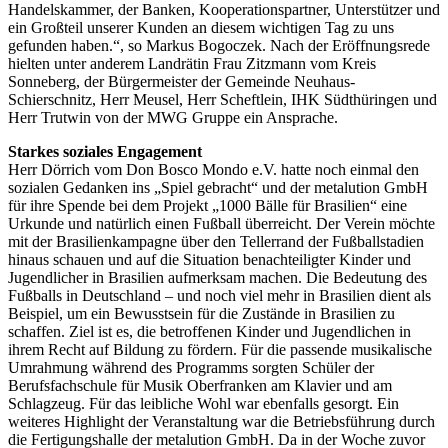
Handelskammer, der Banken, Kooperationspartner, Unterstützer und
ein Großteil unserer Kunden an diesem wichtigen Tag zu uns
gefunden haben.“, so Markus Bogoczek. Nach der Eröffnungsrede
hielten unter anderem Landrätin Frau Zitzmann vom Kreis
Sonneberg, der Bürgermeister der Gemeinde Neuhaus-
Schierschnitz, Herr Meusel, Herr Scheftlein, IHK Südthüringen und
Herr Trutwin von der MWG Gruppe ein Ansprache.
Starkes soziales Engagement
Herr Dörrich vom Don Bosco Mondo e.V. hatte noch einmal den
sozialen Gedanken ins „Spiel gebracht“ und der metalution GmbH
für ihre Spende bei dem Projekt „1000 Bälle für Brasilien“ eine
Urkunde und natürlich einen Fußball überreicht. Der Verein möchte
mit der Brasilienkampagne über den Tellerrand der Fußballstadien
hinaus schauen und auf die Situation benachteiligter Kinder und
Jugendlicher in Brasilien aufmerksam machen. Die Bedeutung des
Fußballs in Deutschland – und noch viel mehr in Brasilien dient als
Beispiel, um ein Bewusstsein für die Zustände in Brasilien zu
schaffen. Ziel ist es, die betroffenen Kinder und Jugendlichen in
ihrem Recht auf Bildung zu fördern. Für die passende musikalische
Umrahmung während des Programms sorgten Schüler der
Berufsfachschule für Musik Oberfranken am Klavier und am
Schlagzeug. Für das leibliche Wohl war ebenfalls gesorgt. Ein
weiteres Highlight der Veranstaltung war die Betriebsführung durch
die Fertigungshalle der metalution GmbH. Da in der Woche zuvor