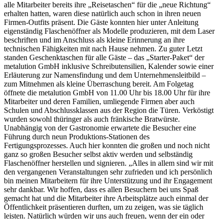
alle Mitarbeiter bereits ihre „Reisetaschen“ für die „neue Richtung“
erhalten hatten, waren diese natürlich auch schon in ihren neuen
Firmen-Outfits präsent. Die Gäste konnten hier unter Anleitung
eigenständig Flaschenöffner als Modelle produzieren, mit dem Laser
beschriften und im Anschluss als kleine Erinnerung an ihre
technischen Fähigkeiten mit nach Hause nehmen. Zu guter Letzt
standen Geschenktaschen für alle Gäste – das „Starter-Paket“ der
metalution GmbH inklusive Schreibutensilien, Kalender sowie einer
Erläuterung zur Namensfindung und dem Unternehmensleitbild –
zum Mitnehmen als kleine Überraschung bereit. Am Folgetag
öffnete die metalution GmbH von 11.00 Uhr bis 18.00 Uhr für ihre
Mitarbeiter und deren Familien, umliegende Firmen aber auch
Schulen und Abschlussklassen aus der Region die Türen. Verköstigt
wurden sowohl thüringer als auch fränkische Bratwürste.
Unabhängig von der Gastronomie erwartete die Besucher eine
Führung durch neun Produktions-Stationen des
Fertigungsprozesses. Auch hier konnten die großen und noch nicht
ganz so großen Besucher selbst aktiv werden und selbständig
Flaschenöffner herstellen und signieren. „Alles in allem sind wir mit
den vergangenen Veranstaltungen sehr zufrieden und ich persönlich
bin meinen Mitarbeitern für ihre Unterstützung und ihr Engagement
sehr dankbar. Wir hoffen, dass es allen Besuchern bei uns Spaß
gemacht hat und die Mitarbeiter ihre Arbeitsplätze auch einmal der
Öffentlichkeit präsentieren durften, um zu zeigen, was sie täglich
leisten. Natürlich würden wir uns auch freuen, wenn der ein oder