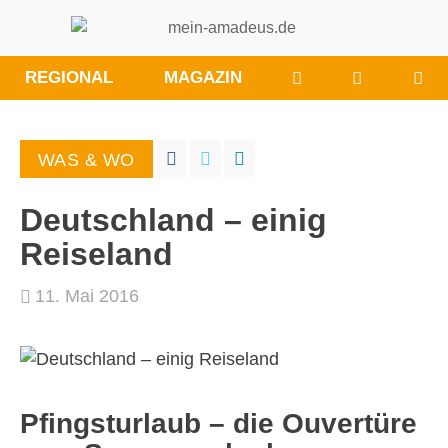
WÜNSCHE/ANRE
BESUCHE
REGIONAL
MAGAZIN
SIE
UNS
BEI
WAS & WO
FACEBOO
Deutschland – einig
Reiseland
11. Mai 2016
Pfingsturlaub – die Ouvertüre