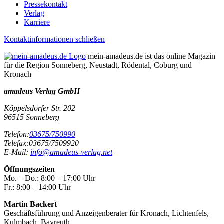
Pressekontakt
Verlag
Karriere
Kontaktinformationen schließen
mein-amadeus.de ist das online Magazin
für die Region Sonneberg, Neustadt, Rödental, Coburg und
Kronach
amadeus Verlag GmbH
Köppelsdorfer Str. 202
96515
Sonneberg
Telefon:
03675/750990
Telefax:
03675/7509920
E-Mail:
info@amadeus-verlag.net
Öffnungszeiten
Mo. – Do.:
8:00 – 17:00 Uhr
Fr.:
8:00 – 14:00 Uhr
Martin Backert
Geschäftsführung und Anzeigenberater für Kronach, Lichtenfels,
Kulmbach, Bayreuth