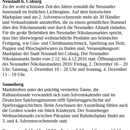
Neustadt b. Coburg
Zu der wohl schönsten Zeit des Jahres erstrahlt die Neustadter
Innenstadt im festlichen Lichterglanz. Auf dem historischen
Marktplatz sind am 2. Adventswochenende mehr als 30 Händler
und Verkaufsstände anzutreffen, die zu einem gemütlichen Bummel
über den Nikolausmarkt und durch die Neustadter Altstadt einladen.
Für die große Beliebtheit des Neustadter Nikolausmarktes spricht,
dass hier überwiegend weihnachtliche Produkte aus heimischer
Fertigung, wie Glas- und Christbaumschmuck, Spielzeug aus Holz,
Puppen und Plüschspielwaren zu finden sind. Veranstaltungsort:
Marktplatz der Stadt Neustadt bei Coburg. Der Neustadter
Nikolausmarkt findet vom 2.12. bis 4.12.2016 statt. Öffnungszeiten
des Neustadter Nikolausmarktes 2016: Freitag, 2. Dezember 16 – 20
Uhr; Samstag, 3. Dezember 10 – 20 Uhr und Sonntag, 4. Dezember
13 – 19 Uhr.
Sonneberg
Markttreiben unter der prächtig verzierten Tanne, die
Rathausfassade verwandelt sich zum Adventskalender und im
Deutschen Spielzeugmuseum trifft Spielzeuggeschichte auf
Spielzeuggeschichten. Beim Anschauen der Ausstellung fühlen auch
die Großen wieder ein Stück Kinderzeit. Der Sonneberger
Weihnachtsmarkt zwischen Pikoplatz und Bahnhofsplatz findet am
3. und 4. Adventswochenende statt: