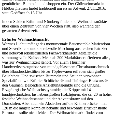
gemütlichen Bummeln und shoppen ein. Der Glühweinmarkt in
Hildburghausen findet traditionell am ersten Advent, 27.11.2016,
statt. Geöffnet ab 13 Uhr.
In den Städten Erfurt und Nürnberg finden die Weihnachtsmärkte
über einen Zeitraum von vier Wochen statt, also während der
gesamten Adventszeit.
Erfurter Weihnachtsmarkt
Warmes Licht umfängt das monumentale Bauensemble Mariendom
und Severikirche und die reizvolle Mischung aus reichen Patrizier-
und liebevoll rekonstruierten Fachwerkhäusern gestaltet die
stimmungsvolle Kulisse. Mehr als 200 Markthäuser offerieren alles,
was zur Weihnachtszeit gehört. Vor allem Thüringer
Handwerkserzeugnisse von mundgeblasenem Christbaumschmuck
über Blaudrucktextilien bis zu Töpferwaren erfreuen sich großer
Beliebtheit. Und zwischen Bummeln und Staunen verwöhnen
Spezialitäten wie Erfurter Schittchen® und Thüringer Bratwurst®
den Gaumen. Besondere Anziehungspunkte sind die Original
Erzgebirgische Weihnachtspyramide, die Krippe mit 14
handgeschnitzten, fast lebensgroßen Holzfiguren, die ca. 20 m hohe,
festliche Weihnachtstanne und der Adventskranz auf den
Domstufen. Aber auch ein Abstecher auf die Krämerbrücke – mit
120 m die längste komplett bebaute und bewohnte Brückenstraße
Europas – sollte nicht fehlen. Der Weihnachtsmarkt findet vom