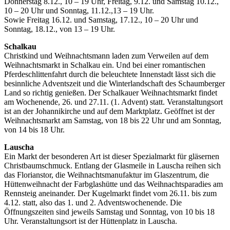
Donnerstag 8.12., 10 – 19 Uhr, Freitag, 9.12. und Samstag 10.12.,
10 – 20 Uhr und Sonntag, 11.12.,13 – 19 Uhr.
Sowie Freitag 16.12. und Samstag, 17.12., 10 – 20 Uhr und
Sonntag, 18.12., von 13 – 19 Uhr.
Schalkau
Christkind und Weihnachtsmann laden zum Verweilen auf dem
Weihnachtsmarkt in Schalkau ein. Und bei einer romantischen
Pferdeschlittenfahrt durch die beleuchtete Innenstadt lässt sich die
besinnliche Adventszeit und die Winterlandschaft des Schaumberger
Land so richtig genießen. Der Schalkauer Weihnachtsmarkt findet
am Wochenende, 26. und 27.11. (1. Advent) statt. Veranstaltungsort
ist an der Johannikirche und auf dem Marktplatz. Geöffnet ist der
Weihnachtsmarkt am Samstag, von 18 bis 22 Uhr und am Sonntag,
von 14 bis 18 Uhr.
Lauscha
Ein Markt der besonderen Art ist dieser Spezialmarkt für gläsernen
Christbaumschmuck. Entlang der Glasmeile in Lauscha reihen sich
das Florianstor, die Weihnachtsmanufaktur im Glaszentrum, die
Hüttenweihnacht der Farbglashütte und das Weihnachtsparadies am
Rennsteig aneinander. Der Kugelmarkt findet vom 26.11. bis zum
4.12. statt, also das 1. und 2. Adventswochenende. Die
Öffnungszeiten sind jeweils Samstag und Sonntag, von 10 bis 18
Uhr. Veranstaltungsort ist der Hüttenplatz in Lauscha.