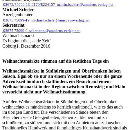
03675/75099-13
0170/8224157
martin.backert@amadeus-verlag.net
Michael Scheler
Anzeigenberater
03675 75099-19
michael.scheler@amadeus-verlag.net
Sekretariat
03675 75099-0
sekretariat@amadeus-verlag.net
Weihnachtsmarkt
Es beginnt die „stade Zeit“
Coburg
1. Dezember 2016
Weihnachtsmärkte stimmen auf die festlichen Tage ein
W
eihnachtsmärkte in Süd
hüringen und Ober
franken haben
Saison.
Egal ob sie nur an einem Wochenende oder die ganze
Adventszeit hindurch stattfinden, ein Besuch auf einem
Weihnachtsmarkt in der Re
gion zwischen Rennsteig und
Main
verspricht nicht nur
Weihnachtsstimmung.
Auf den Weihnachtsmärkten in Südthüringen und Oberfranken
weihnachtet es mindestens so herrlich traditionell, wie es das auch
im übrigen Land tut. Die verschiedenen Stände bieten den
Besuchern viele Gelegenheiten, stehen zu bleiben und zu
schmökern, zu stöbern und sich mit den Anbietern auszutauschen.
Traditionelles Handwerk und feingliedriges Kunsthandwerk sind als