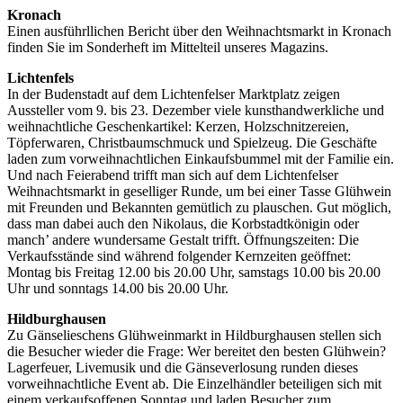
Kronach
Einen ausführllichen Bericht über den Weihnachtsmarkt in Kronach
finden Sie im Sonderheft im Mittelteil unseres Magazins.
Lichtenfels
In der Budenstadt auf dem Lichtenfelser Marktplatz zeigen
Aussteller vom 9. bis 23. Dezember viele kunsthandwerkliche und
weihnachtliche Geschenkartikel: Kerzen, Holzschnitzereien,
Töpferwaren, Christbaumschmuck und Spielzeug. Die Geschäfte
laden zum vorweihnachtlichen Einkaufsbummel mit der Familie ein.
Und nach Feierabend trifft man sich auf dem Lichtenfelser
Weihnachtsmarkt in geselliger Runde, um bei einer Tasse Glühwein
mit Freunden und Bekannten gemütlich zu plauschen. Gut möglich,
dass man dabei auch den Nikolaus, die Korbstadtkönigin oder
manch’ andere wundersame Gestalt trifft. Öffnungszeiten: Die
Verkaufsstände sind während folgender Kernzeiten geöffnet:
Montag bis Freitag 12.00 bis 20.00 Uhr, samstags 10.00 bis 20.00
Uhr und sonntags 14.00 bis 20.00 Uhr.
Hildburghausen
Zu Gänselieschens Glühweinmarkt in Hildburghausen stellen sich
die Besucher wieder die Frage: Wer bereitet den besten Glühwein?
Lagerfeuer, Livemusik und die Gänseverlosung runden dieses
vorweihnachtliche Event ab. Die Einzelhändler beteiligen sich mit
einem verkaufsoffenen Sonntag und laden Besucher zum