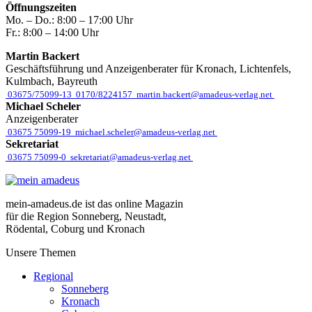
Öffnungszeiten
Mo. – Do.:
8:00 – 17:00 Uhr
Fr.:
8:00 – 14:00 Uhr
Martin Backert
Geschäftsführung und Anzeigenberater für Kronach, Lichtenfels,
Kulmbach, Bayreuth
03675/75099-13
0170/8224157
martin.backert@amadeus-verlag.net
Michael Scheler
Anzeigenberater
03675 75099-19
michael.scheler@amadeus-verlag.net
Sekretariat
03675 75099-0
sekretariat@amadeus-verlag.net
mein-amadeus.de ist das online Magazin
für die Region Sonneberg, Neustadt,
Rödental, Coburg und Kronach
Unsere Themen
Regional
Sonneberg
Kronach