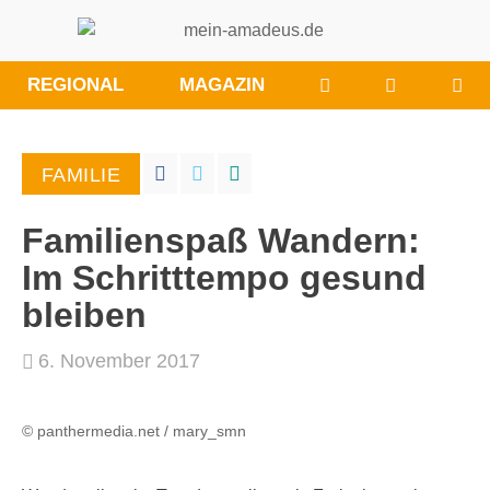
WÜNSCHE/ANRE
BESUCHE
REGIONAL
MAGAZIN
SIE
UNS
BEI
FAMILIE
FACEBOO
Familienspaß Wandern:
Im Schritttempo gesund
bleiben
6. November 2017
© panthermedia.net / mary_smn