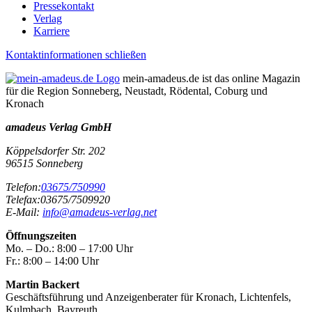
Pressekontakt
Verlag
Karriere
Kontaktinformationen schließen
mein-amadeus.de ist das online Magazin
für die Region Sonneberg, Neustadt, Rödental, Coburg und
Kronach
amadeus Verlag GmbH
Köppelsdorfer Str. 202
96515
Sonneberg
Telefon:
03675/750990
Telefax:
03675/7509920
E-Mail:
info@amadeus-verlag.net
Öffnungszeiten
Mo. – Do.:
8:00 – 17:00 Uhr
Fr.:
8:00 – 14:00 Uhr
Martin Backert
Geschäftsführung und Anzeigenberater für Kronach, Lichtenfels,
Kulmbach, Bayreuth