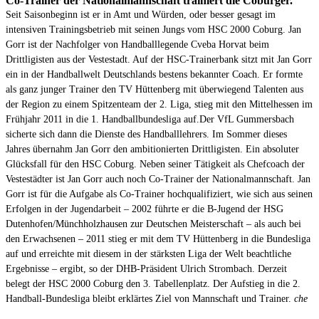
Co-Trainer der Nationalmannschaft trainiert die Coburger.
Seit Saisonbeginn ist er in Amt und Würden, oder besser gesagt im
intensiven Trainingsbetrieb mit seinen Jungs vom HSC 2000 Coburg.
Jan
Gorr ist der Nachfolger von Handballlegende Cveba Horvat beim
Drittligisten aus der Vestestadt. Auf der HSC-Trainerbank sitzt mit Jan Gorr
ein in der Handballwelt Deutschlands bestens bekannter Coach. Er formte
als ganz junger Trainer den TV Hüttenberg mit überwiegend Talenten aus
der Region zu einem Spitzenteam der 2. Liga, stieg mit den Mittelhessen im
Frühjahr 2011 in die 1. Handballbundesliga auf.
Der VfL Gummersbach
sicherte sich dann die Dienste des Handballlehrers. Im Sommer dieses
Jahres übernahm Jan Gorr den ambitionierten Drittligisten.
Ein absoluter
Glücksfall für den HSC Coburg. Neben seiner Tätigkeit als Chefcoach der
Vestestädter ist Jan Gorr auch noch Co-Trainer der Nationalmannschaft. Jan
Gorr ist für die Aufgabe als Co-Trainer hochqualifiziert, wie sich aus seinen
Erfolgen in der Jugendarbeit – 2002 führte er die B-Jugend der HSG
Dutenhofen/Münchholzhausen zur Deutschen Meisterschaft – als auch bei
den Erwachsenen – 2011 stieg er mit dem TV Hüttenberg in die Bundesliga
auf und erreichte mit diesem in der stärksten Liga der Welt beachtliche
Ergebnisse – ergibt, so der DHB-Präsident Ulrich Strombach. Derzeit
belegt der HSC 2000 Coburg den 3. Tabellenplatz. Der Aufstieg in die 2.
Handball-Bundesliga bleibt erklärtes Ziel von Mannschaft und Trainer.
che