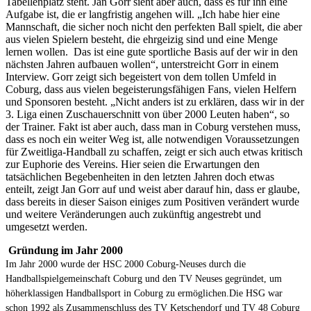
Tabellenplatz steht. Jan Gorr sieht aber auch, dass es für ihn eine
Aufgabe ist, die er langfristig angehen will. „Ich habe hier eine
Mannschaft, die sicher noch nicht den perfekten Ball spielt, die aber
aus vielen Spielern besteht, die ehrgeizig sind und eine Menge
lernen wollen. Das ist eine gute sportliche Basis auf der wir in den
nächsten Jahren aufbauen wollen“, unterstreicht Gorr in einem
Interview. Gorr zeigt sich begeistert von dem tollen Umfeld in
Coburg, dass aus vielen begeisterungsfähigen Fans, vielen Helfern
und Sponsoren besteht. „Nicht anders ist zu erklären, dass wir in der
3. Liga einen Zuschauerschnitt von über 2000 Leuten haben“, so
der Trainer. Fakt ist aber auch, dass man in Coburg verstehen muss,
dass es noch ein weiter Weg ist, alle notwendigen Voraussetzungen
für Zweitliga-Handball zu schaffen, zeigt er sich auch etwas kritisch
zur Euphorie des Vereins. Hier seien die Erwartungen den
tatsächlichen Begebenheiten in den letzten Jahren doch etwas
enteilt, zeigt Jan Gorr auf und weist aber darauf hin, dass er glaube,
dass bereits in dieser Saison einiges zum Positiven verändert wurde
und weitere Veränderungen auch zukünftig angestrebt und
umgesetzt werden.
Gründung im Jahr 2000
Im Jahr 2000 wurde der HSC 2000 Coburg-Neuses durch die
Handballspielgemeinschaft Coburg und den TV Neuses gegründet, um
höherklassigen Handballsport in Coburg zu ermöglichen.
Die HSG war
schon 1992 als Zusammenschluss des TV Ketschendorf und TV 48 Coburg