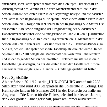
entstanden, zwei Jahre später schloss sich die Coburger Turnerschaft an.
Aushängeschild des Vereins ist die erste Männermannschaft, die in der
Saison 2001/02 den ersten Platz in der Bayernliga belegte und die nächsten
drei Jahre in der Regionalliga Mitte spielte.
Nach einem dritten Platz in der
Saison 2004/2005 folgte ein Jahr später in der Regionalliga Süd Staffel Ost
ein zweiter Platz sowie aufgrund der Umgliederung des Süddeutschen
Handballverbandes über eine Aufstiegsrunde im Jahr 2006 die Qualifikation
für die Regionalliga Süd. In dieser Liga erreichte die 1. Mannschaft in der
Saison 2006/2007 den ersten Platz und stieg in die 2. Handball-Bundesliga
Süd auf, wo ein Jahr später der vierte Tabellenplatz erreicht wurde. In der
Spielzeit 2009/2010 belegte die Mannschaft den vorletzten Tabellenplatz
und in der folgenden Saison den zwölften.
Trotzdem musste sie in die 3.
Handball-Liga absteigen, da nur die ersten Neun der Tabelle sich für die
neu geschaffene eingleisige 2. Handball-Bundesliga qualifiziert hatten.
Neue Spielstätte
Ab der Saison 2011/12 ist die „HUK-COBURG arena“ mit 2288
Sitzplätzen und rund 900 Stehplätzen die Spielstätte in Coburg. Die
Heimspiele fanden bis Sommer 2011 in der Dreifachsporthalle am
Anger statt. Die Karten für die Heimspiele sind bereits seit Jahren,
dank der großen Anhängerschaft, praktisch immer ausverkauft.