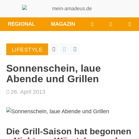
WÜNSCHE/ANRE
BESUCHE
REGIONAL
MAGAZIN
SIE
UNS
BEI
LIFESTYLE
FACEBOO
Sonnenschein, laue
Abende und Grillen
26. April 2013
Die Grill-Saison hat begonnen