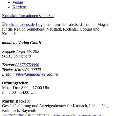
Verlag
Karriere
Kontaktinformationen schließen
mein-amadeus.de ist das online Magazin
für die Region Sonneberg, Neustadt, Rödental, Coburg und
Kronach
amadeus Verlag GmbH
Köppelsdorfer Str. 202
96515
Sonneberg
Telefon:
03675/750990
Telefax:
03675/7509920
E-Mail:
info@amadeus-verlag.net
Öffnungszeiten
Mo. – Do.:
8:00 – 17:00 Uhr
Fr.:
8:00 – 14:00 Uhr
Martin Backert
Geschäftsführung und Anzeigenberater für Kronach, Lichtenfels,
Kulmbach, Bayreuth
03675/75099-13
0170/8224157
martin.backert@amadeus-verlag.net