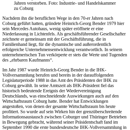
Jahren verstorben. Foto: Industrie- und Handelskammer
zu Coburg
Nachdem ihn die beruflichen Wege in den 70-er Jahren nach
Coburg geführt hatten, gründete Heinrich-Georg Bender 1979 hier
sein Mercedes Autohaus, wenig später eröffnete er eine
Niederlassung in Lichtenfels. Als geschäftsführender Gesellschafter
zeichnete er gemeinsam mit der Geschäftsführung, die in
Familienhand liegt, für die dynamische und außerordentlich
erfolgreiche Unternehmensentwicklung verantwortlich. In seinem
unternehmerischen Tun verkörperte er stets die Werte und Tugenden
des „ehrbaren Kaufmanns“.
Im Jahr 1987 wurde Heinrich-Georg Bender in die IHK-
Vollversammlung berufen und bereits in der darauffolgenden
Legislaturperiode 1988 in das Amt des Präsidenten der IHK zu
Coburg gewählt. In seine Amtszeit als IHK-Präsident fiel das
historisch bedeutende Ereignis der Wiedervereinigung
Deutschlands, was einschneidende Auswirkungen auch auf den
Wirtschaftsraum Coburg hatte. Bender hat Entwicklungen
angestoßen, von denen der gesamte Wirtschaftsraum bis heute
profitiert. So wurde auf sein Wirken hin der grenzüberschreitende
Informationsaustausch zwischen Coburger und Thüringer Betrieben
in Bewegung gebracht, während seiner Präsidentschaft fand im
September 1990 die erste bundesdeutsche IHK-Vollversammlung in