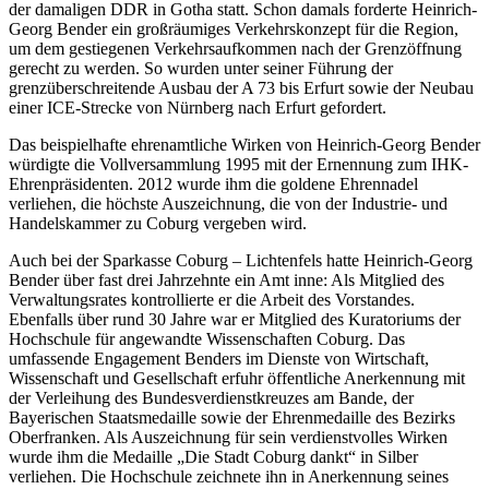
der damaligen DDR in Gotha statt. Schon damals forderte Heinrich-
Georg Bender ein großräumiges Verkehrskonzept für die Region,
um dem gestiegenen Verkehrsaufkommen nach der Grenzöffnung
gerecht zu werden. So wurden unter seiner Führung der
grenzüberschreitende Ausbau der A 73 bis Erfurt sowie der Neubau
einer ICE-Strecke von Nürnberg nach Erfurt gefordert.
Das beispielhafte ehrenamtliche Wirken von Heinrich-Georg Bender
würdigte die Vollversammlung 1995 mit der Ernennung zum IHK-
Ehrenpräsidenten. 2012 wurde ihm die goldene Ehrennadel
verliehen, die höchste Auszeichnung, die von der Industrie- und
Handelskammer zu Coburg vergeben wird.
Auch bei der Sparkasse Coburg – Lichtenfels hatte Heinrich-Georg
Bender über fast drei Jahrzehnte ein Amt inne: Als Mitglied des
Verwaltungsrates kontrollierte er die Arbeit des Vorstandes.
Ebenfalls über rund 30 Jahre war er Mitglied des Kuratoriums der
Hochschule für angewandte Wissenschaften Coburg. Das
umfassende Engagement Benders im Dienste von Wirtschaft,
Wissenschaft und Gesellschaft erfuhr öffentliche Anerkennung mit
der Verleihung des Bundesverdienstkreuzes am Bande, der
Bayerischen Staatsmedaille sowie der Ehrenmedaille des Bezirks
Oberfranken. Als Auszeichnung für sein verdienstvolles Wirken
wurde ihm die Medaille „Die Stadt Coburg dankt“ in Silber
verliehen. Die Hochschule zeichnete ihn in Anerkennung seines