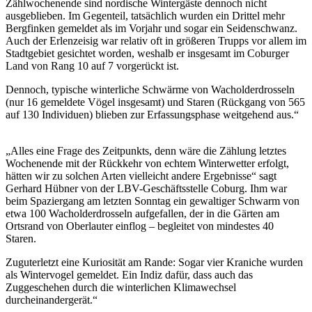
Zählwochenende sind nordische Wintergäste dennoch nicht
ausgeblieben. Im Gegenteil, tatsächlich wurden ein Drittel mehr
Bergfinken gemeldet als im Vorjahr und sogar ein Seidenschwanz.
Auch der Erlenzeisig war relativ oft in größeren Trupps vor allem im
Stadtgebiet gesichtet worden, weshalb er insgesamt im Coburger
Land von Rang 10 auf 7 vorgerückt ist.
Dennoch, typische winterliche Schwärme von Wacholderdrosseln
(nur 16 gemeldete Vögel insgesamt) und Staren (Rückgang von 565
auf 130 Individuen) blieben zur Erfassungsphase weitgehend aus.“
„Alles eine Frage des Zeitpunkts, denn wäre die Zählung letztes
Wochenende mit der Rückkehr von echtem Winterwetter erfolgt,
hätten wir zu solchen Arten vielleicht andere Ergebnisse“ sagt
Gerhard Hübner von der LBV-Geschäftsstelle Coburg. Ihm war
beim Spaziergang am letzten Sonntag ein gewaltiger Schwarm von
etwa 100 Wacholderdrosseln aufgefallen, der in die Gärten am
Ortsrand von Oberlauter einflog – begleitet von mindestes 40
Staren.
Zuguterletzt eine Kuriosität am Rande: Sogar vier Kraniche wurden
als Wintervogel gemeldet. Ein Indiz dafür, dass auch das
Zuggeschehen durch die winterlichen Klimawechsel
durcheinandergerät.“