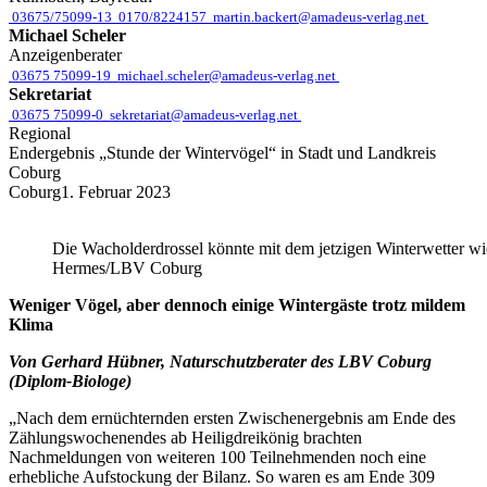
03675/75099-13
0170/8224157
martin.backert@amadeus-verlag.net
Michael Scheler
Anzeigenberater
03675 75099-19
michael.scheler@amadeus-verlag.net
Sekretariat
03675 75099-0
sekretariat@amadeus-verlag.net
Regional
Endergebnis „Stunde der Wintervögel“ in Stadt und Landkreis
Coburg
Coburg
1. Februar 2023
Die Wacholderdrossel könnte mit dem jetzigen Winterwetter wi
Hermes/LBV Coburg
Weniger Vögel, aber dennoch einige Wintergäste trotz mildem
Klima
Von Gerhard Hübner, Naturschutzberater des LBV Coburg
(Diplom-Biologe)
„Nach dem ernüchternden ersten Zwischenergebnis am Ende des
Zählungswochenendes ab Heiligdreikönig brachten
Nachmeldungen von weiteren 100 Teilnehmenden noch eine
erhebliche Aufstockung der Bilanz. So waren es am Ende 309