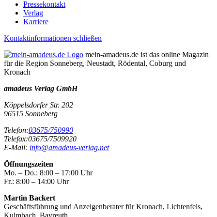
Pressekontakt
Verlag
Karriere
Kontaktinformationen schließen
mein-amadeus.de ist das online Magazin
für die Region Sonneberg, Neustadt, Rödental, Coburg und
Kronach
amadeus Verlag GmbH
Köppelsdorfer Str. 202
96515
Sonneberg
Telefon:
03675/750990
Telefax:
03675/7509920
E-Mail:
info@amadeus-verlag.net
Öffnungszeiten
Mo. – Do.:
8:00 – 17:00 Uhr
Fr.:
8:00 – 14:00 Uhr
Martin Backert
Geschäftsführung und Anzeigenberater für Kronach, Lichtenfels,
Kulmbach, Bayreuth