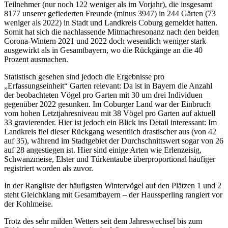
Teilnehmer (nur noch 122 weniger als im Vorjahr), die insgesamt
8177 unserer gefiederten Freunde (minus 3947) in 244 Gärten (73
weniger als 2022) in Stadt und Landkreis Coburg gemeldet hatten.
Somit hat sich die nachlassende Mitmachresonanz nach den beiden
Corona-Wintern 2021 und 2022 doch wesentlich weniger stark
ausgewirkt als in Gesamtbayern, wo die Rückgänge an die 40
Prozent ausmachen.
Statistisch gesehen sind jedoch die Ergebnisse pro
„Erfassungseinheit“ Garten relevant: Da ist in Bayern die Anzahl
der beobachteten Vögel pro Garten mit 30 um drei Individuen
gegenüber 2022 gesunken. Im Coburger Land war der Einbruch
vom hohen Letztjahresniveau mit 38 Vögel pro Garten auf aktuell
33 gravierender. Hier ist jedoch ein Blick ins Detail interessant: Im
Landkreis fiel dieser Rückgang wesentlich drastischer aus (von 42
auf 35), während im Stadtgebiet der Durchschnittswert sogar von 26
auf 28 angestiegen ist. Hier sind einige Arten wie Erlenzeisig,
Schwanzmeise, Elster und Türkentaube überproportional häufiger
registriert worden als zuvor.
In der Rangliste der häufigsten Wintervögel auf den Plätzen 1 und 2
steht Gleichklang mit Gesamtbayern – der Haussperling rangiert vor
der Kohlmeise.
Trotz des sehr milden Wetters seit dem Jahreswechsel bis zum