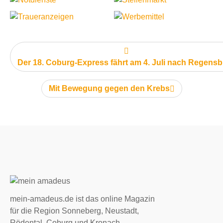
vorheriger Artikel:
Der 18. Coburg-Express fährt am 4. Juli nach Regens
nächster Artikel:
Mit Bewegung gegen den Krebs
mein-amadeus.de ist das online Magazin
für die Region Sonneberg, Neustadt,
Rödental, Coburg und Kronach