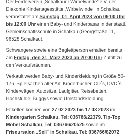
Der Förderverein „Schalkauer Wirbelwinde“ e.V. der
Diakonie Kindertagesstätte „Wirbelwinde“ in Schalkau
veranstaltet am
Samstag, 01. April 2023 von 09:00 Uhr
bis 12:00 Uhr
einen Baby- und Kinderbasar in der staatl.
Gemeinschaftsschule in Schalkau (Georgstraße 11,
96528 Schalkau).
Schwangere sowie eine Begleitperson erhalten bereits
am
Freitag, den 31. März 2023 ab 20:00 Uhr
Zutritt zu
den Verkaufsräumen.
Verkauft werden Baby- und Kinderkleidung in Größe 50-
176, Spielsachen aller Art, Kinderbücher, CD´s, DVD´s,
Kinderwägen, Autositze, Laufgitter, Reisebetten,
Hochstühle, Buggys sowie Umstandskleidung.
Etiketten können von
27.02.2023 bis 17.03.2023
im
Kindergarten Schalkau, Tel: 036766/22379, Tip-Top
Möbel Schalkau, Tel: 036766/20525
sowie im
Friseursalon „Sell“ in Schalkau, Tel: 036766/82072