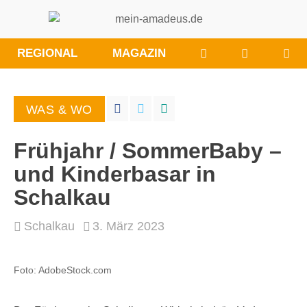
WÜNSCHE/ANRE
BESUCHE
REGIONAL
MAGAZIN
SIE
UNS
BEI
WAS & WO
FACEBOO
Frühjahr / SommerBaby –
und Kinderbasar in
Schalkau
Schalkau
3. März 2023
Foto: AdobeStock.com