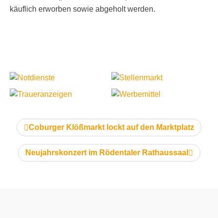
käuflich erworben sowie abgeholt werden.
vorheriger Artikel:
Coburger Klößmarkt lockt auf den Marktplatz
nächster Artikel:
Neujahrskonzert im Rödentaler Rathaussaal