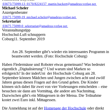
03675/75099-13
0170/8224157
martin.backert@amadeus-verlag.net
Michael Scheler
Anzeigenberater
03675 75099-19
michael.scheler@amadeus-verlag.net
Sekretariat
03675 75099-0
sekretariat@amadeus-verlag.net
Veranstaltungstipp
Hochschul-Luft schnuppern
Coburg
11. September 2019
Am 28. September gibt’s wieder ein interessantes Programm in
beantwortet werden. (Foto: Hochschule Coburg)
Haben Fledermäuse und Roboter etwas gemeinsam? Was bedeutet
eigentlich „Digitalisierung“? Und warum sind Marken so
erfolgreich? In der inderUni der Hochschule Coburg am 28.
September können Mädchen und Jungen zwischen acht und zwölf
Jahren genau diesen Fragen auf den Grund gehen. Die Kinder
können sich dabei für zwei von vier Vorlesungen entscheiden – eine
besuchen sie dann am Vormittag, die andere am Nachmittag.
Dazwischen gibt’s ein Mittagessen in der Mensa. Die Teilnahme
kostet zwei Euro inkl. Mittagessen.
Die Anmeldung ist auf der
Homepage der Hochschule
oder direkt