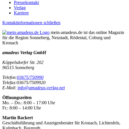
Pressekontakt
Verlag
Karriere
Kontaktinformationen schließen
mein-amadeus.de ist das online Magazin
für die Region Sonneberg, Neustadt, Rödental, Coburg und
Kronach
amadeus Verlag GmbH
Köppelsdorfer Str. 202
96515
Sonneberg
Telefon:
03675/750990
Telefax:
03675/7509920
E-Mail:
info@amadeus-verlag.net
Öffnungszeiten
Mo. – Do.:
8:00 – 17:00 Uhr
Fr.:
8:00 – 14:00 Uhr
Martin Backert
Geschäftsführung und Anzeigenberater für Kronach, Lichtenfels,
Kulmbach, Bayreuth