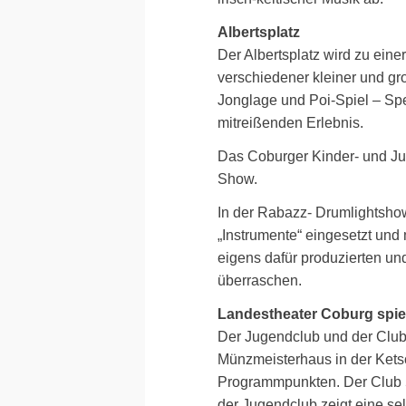
Albertsplatz
Der Albertsplatz wird zu ein
verschiedener kleiner und gr
Jonglage und Poi-Spiel – Spe
mitreißenden Erlebnis.
Das Coburger Kinder- und Jug
Show.
In der Rabazz- Drumlightsho
„Instrumente“ eingesetzt und 
eigens dafür produzierten u
überraschen.
Landestheater Coburg spie
Der Jugendclub und der Club
Münzmeisterhaus in der Kets
Programmpunkten. Der Club 56
der Jugendclub zeigt eine se