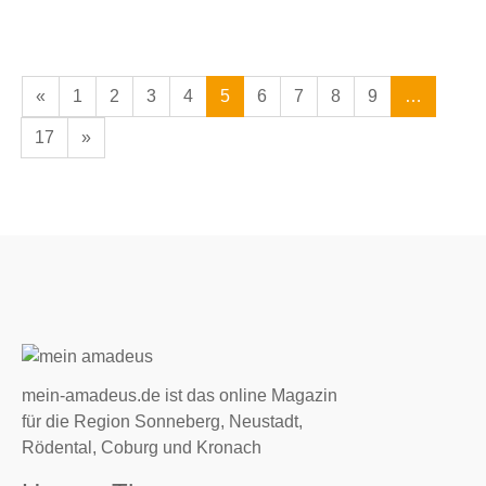
«
1
2
3
4
5
6
7
8
9
…
17
»
mein-amadeus.de ist das online Magazin
für die Region Sonneberg, Neustadt,
Rödental, Coburg und Kronach